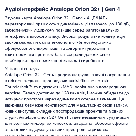
Аудіоінтерфейс Antelope Orion 32+ | Gen 4
Звукова карта Antelope Orion 32+ Gen4 - АЦП/ЦАП-
перетворювачі працюють з динамічним діапазоном до 130 дБ,
забезпечуючи лідируючу позицію серед багатоканальних
інтерфейсів високого класу. Високопродуктивна конвертація
заснована на тій самій технології 64-бітної Акустично
сфокусованої синхронізації та алгоритмі управління
джиттером, які протягом багатьох років довели свою
необхідність для незліченної кількості виробництв.
Унікальні сполуки
Antelope Orion 32+ Gen4 продемонстрував значні покращення
в області з'єднань, пропонуючи вдвічі більше потоків
Thunderbolt™ та підключень MADI порівняно з попередньою
версією. Тепер доступно до 128 каналів, і можна об'єднати до
чотирьох пристроїв через єдине комп'ютерне з'єднання. Це
відкриває безмежні можливості для масштабних сесій запису,
живих виступів, складних постпродакшн проектів та мовних
студій. Antelope Orion 32+ Gen4 стане незамінним супутником
для великих мікшерних консолей, апаратної обробки ефектів,
аналогових підсумовувальних пристроїв, стрічкових
магнітофонів, а також апаратних синтезаторів та іншого