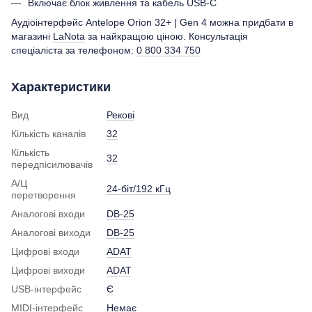
Включає блок живлення та кабель USB-C
Аудіоінтерфейс Antelope Orion 32+ | Gen 4 можна придбати в
магазині
LaNota
за найкращою ціною. Консультація
спеціаліста за телефоном:
0 800 334 750
Характеристики
Вид
Рекові
Кількість каналів
32
Кількість
32
передпісилювачів
А/Ц
24-біт/192 кГц
перетворення
Аналогові входи
DB-25
Аналогові виходи
DB-25
Цифрові входи
ADAT
Цифрові виходи
ADAT
USB-інтерфейс
Є
MIDI-інтерфейс
Немає