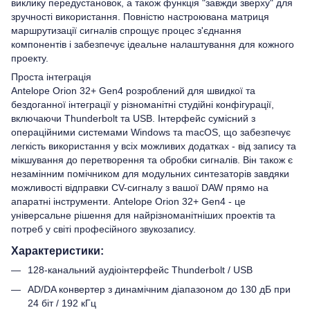
виклику передустановок, а також функція "завжди зверху" для
зручності використання. Повністю настроювана матриця
маршрутизації сигналів спрощує процес з'єднання
компонентів і забезпечує ідеальне налаштування для кожного
проекту.
Проста інтеграція
Antelope Orion 32+ Gen4 розроблений для швидкої та
бездоганної інтеграції у різноманітні студійні конфігурації,
включаючи Thunderbolt та USB. Інтерфейс сумісний з
операційними системами Windows та macOS, що забезпечує
легкість використання у всіх можливих додатках - від запису та
мікшування до перетворення та обробки сигналів. Він також є
незамінним помічником для модульних синтезаторів завдяки
можливості відправки CV-сигналу з вашої DAW прямо на
апаратні інструменти. Antelope Orion 32+ Gen4 - це
універсальне рішення для найрізноманітніших проектів та
потреб у світі професійного звукозапису.
Характеристики:
128-канальний аудіоінтерфейс Thunderbolt / USB
AD/DA конвертер з динамічним діапазоном до 130 дБ при
24 біт / 192 кГц