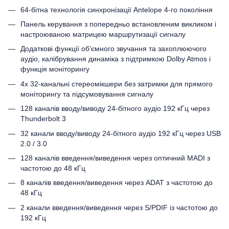
64-бітна технологія синхронізації Antelope 4-го покоління
Панель керування з попередньо встановленим викликом і
настроюваною матрицею маршрутизації сигналу
Додаткові функції об’ємного звучання та захоплюючого
аудіо, калібрування динаміка з підтримкою Dolby Atmos і
функція моніторингу
4x 32-канальні стереомікшери без затримки для прямого
моніторингу та підсумовування сигналу
128 каналів вводу/виводу 24-бітного аудіо 192 кГц через
Thunderbolt 3
32 канали вводу/виводу 24-бітного аудіо 192 кГц через USB
2.0 / 3.0
128 каналів введення/виведення через оптичний MADI з
частотою до 48 кГц
8 каналів введення/виведення через ADAT з частотою до
48 кГц
2 канали введення/виведення через S/PDIF із частотою до
192 кГц