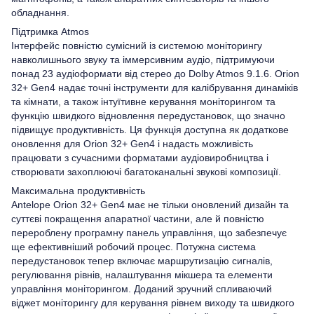
обладнання.
Підтримка Atmos
Інтерфейс повністю сумісний із системою моніторингу
навколишнього звуку та іммерсивним аудіо, підтримуючи
понад 23 аудіоформати від стерео до Dolby Atmos 9.1.6. Orion
32+ Gen4 надає точні інструменти для калібрування динаміків
та кімнати, а також інтуїтивне керування моніторингом та
функцію швидкого відновлення передустановок, що значно
підвищує продуктивність. Ця функція доступна як додаткове
оновлення для Orion 32+ Gen4 і надасть можливість
працювати з сучасними форматами аудіовиробництва і
створювати захоплюючі багатоканальні звукові композиції.
Максимальна продуктивність
Antelope Orion 32+ Gen4 має не тільки оновлений дизайн та
суттєві покращення апаратної частини, але й повністю
перероблену програмну панель управління, що забезпечує
ще ефективніший робочий процес. Потужна система
передустановок тепер включає маршрутизацію сигналів,
регулювання рівнів, налаштування мікшера та елементи
управління моніторингом. Доданий зручний спливаючий
віджет моніторингу для керування рівнем виходу та швидкого