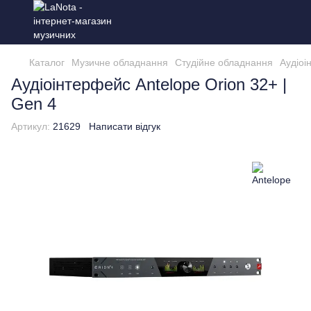
Каталог
Музичне обладнання
Студійне обладнання
Аудіоі
Аудіоінтерфейс Antelope Orion 32+ |
Gen 4
Артикул:
21629
Написати відгук