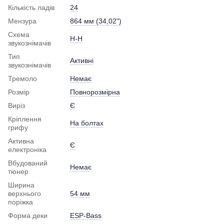
Кількість ладів
24
Мензура
864 мм (34,02")
Схема
H-H
звукознімачів
Тип
Активні
звукознімачів
Тремоло
Немає
Розмір
Повнорозмірна
Виріз
Є
Кріплення
На болтах
грифу
Активна
Є
електроніка
Вбудований
Немає
тюнер
Ширина
верхнього
54 мм
поріжка
Форма деки
ESP-Bass