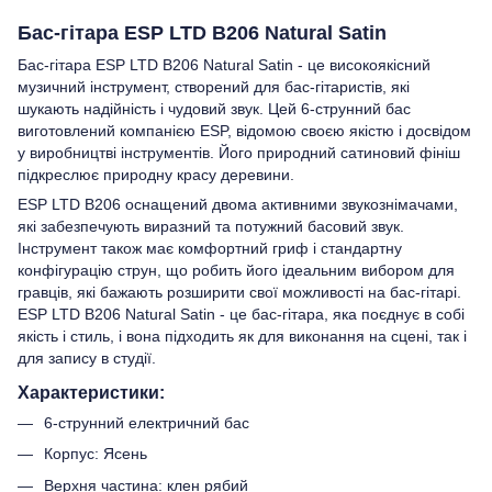
Бас-гітара ESP LTD B206 Natural Satin
Бас-гітара ESP LTD B206 Natural Satin - це високоякісний
музичний інструмент, створений для бас-гітаристів, які
шукають надійність і чудовий звук. Цей 6-струнний бас
виготовлений компанією ESP, відомою своєю якістю і досвідом
у виробництві інструментів. Його природний сатиновий фініш
підкреслює природну красу деревини.
ESP LTD B206 оснащений двома активними звукознімачами,
які забезпечують виразний та потужний басовий звук.
Інструмент також має комфортний гриф і стандартну
конфігурацію струн, що робить його ідеальним вибором для
гравців, які бажають розширити свої можливості на бас-гітарі.
ESP LTD B206 Natural Satin - це бас-гітара, яка поєднує в собі
якість і стиль, і вона підходить як для виконання на сцені, так і
для запису в студії.
Характеристики:
6-струнний електричний бас
Корпус: Ясень
Верхня частина: клен рябий