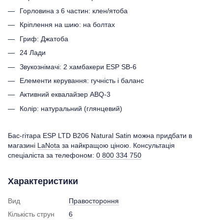
Горловина з 6 частин: клен/ятоба
Кріплення на шию: на болтах
Гриф: Джатоба
24 Лади
Звукознімачі: 2 хамбакери ESP SB-6
Елементи керування: гучність і баланс
Активний еквалайзер ABQ-3
Колір: натуральний (глянцевий)
Бас-гітара ESP LTD B206 Natural Satin можна придбати в
магазині
LaNota
за найкращою ціною. Консультація
спеціаліста за телефоном:
0 800 334 750
Характеристики
Вид
Правостороння
Кількість струн
6