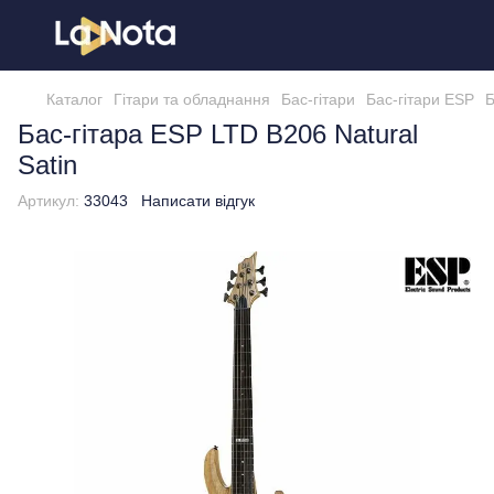
Каталог
Гітари та обладнання
Бас-гітари
Бас-гітари ESP
Б
Бас-гітара ESP LTD B206 Natural
Satin
Артикул:
33043
Написати відгук