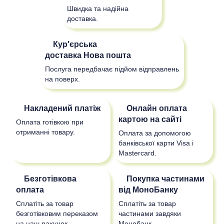
Швидка та надійна
доставка.
Кур'єрська
доставка
Нова пошта
Послуга передбачає підйом відправлень
на поверх.
Накладений платіж
Онлайн оплата
картою на сайті
Оплата готівкою при
отриманні товару.
Оплата за допомогою
банківської карти Visa і
Mastercard.
Безготівкова
Покупка частинами
оплата
від МоноБанку
Сплатіть за товар
Сплатіть за товар
безготівковим переказом
частинами завдяки
на наш рахунок.
Монобанк.