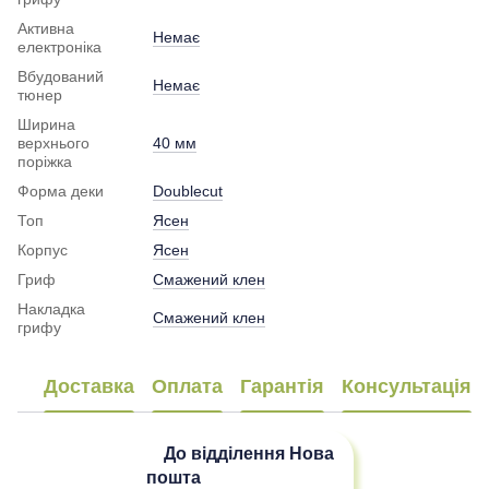
Активна
Немає
електроніка
Вбудований
Немає
тюнер
Ширина
верхнього
40 мм
поріжка
Форма деки
Doublecut
Топ
Ясен
Корпус
Ясен
Гриф
Смажений клен
Накладка
Смажений клен
грифу
Доставка
Оплата
Гарантія
Консультація
До відділення
Нова
пошта