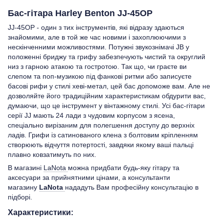
Бас-гітара Harley Benton JJ-45OP
JJ-45OP - один з тих інструментів, які відразу здаються
знайомими, але в той же час новими і захоплюючими з
нескінченними можливостями. Потужні звукознімачі JB у
положенні бриджу та грифу забезпечують чистий та округлий
низ з гарною атакою та гостротою. Так що, чи граєте ви
слепом та поп-музикою під фанкові ритми або записуєте
басові рифи у стилі хеві-метал, цей бас допоможе вам. Але не
дозволяйте його традиційним характеристикам обдурити вас,
думаючи, що це інструмент у вінтажному стилі. Усі бас-гітари
серії JJ мають 24 лади з чудовим корпусом з ясена,
спеціально вирізаним для полегшення доступу до верхніх
ладів. Грифи із сатинованого клена з болтовим кріпленням
створюють відчуття потертості, завдяки якому ваші пальці
плавно ковзатимуть по них.
В магазині
LaNota
можна придбати будь-яку гітару та
аксесуари за прийнятними цінами, а консультанти
магазину
LaNota
нададуть Вам професійну консультацію в
підборі.
Характеристики: