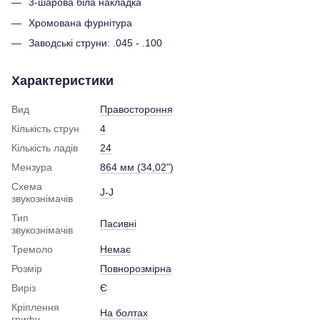
3-шарова біла накладка
Хромована фурнітура
Заводські струни: .045 - .100
Характеристики
Вид
Правостороння
Кількість струн
4
Кількість ладів
24
Мензура
864 мм (34,02")
Схема
J-J
звукознімачів
Тип
Пасивні
звукознімачів
Тремоло
Немає
Розмір
Повнорозмірна
Виріз
Є
Кріплення
На болтах
грифу