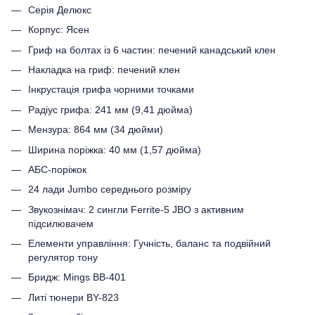
Серія Делюкс
Корпус: Ясен
Гриф на болтах із 6 частин: печений канадський клен
Накладка на гриф: печений клен
Інкрустація грифа чорними точками
Радіус грифа: 241 мм (9,41 дюйма)
Мензура: 864 мм (34 дюйми)
Ширина поріжка: 40 мм (1,57 дюйма)
АБС-поріжок
24 лади Jumbo середнього розміру
Звукознімач: 2 сингли Ferrite-5 JBO з активним
підсилювачем
Елементи управління: Гучність, баланс та подвійний
регулятор тону
Бридж: Mings BB-401
Литі тюнери BY-823