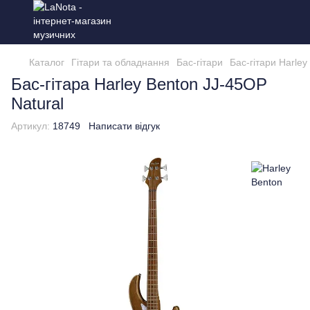
Каталог
Гітари та обладнання
Бас-гітари
Бас-гітари Harley
Бас-гітара Harley Benton JJ-45OP
Natural
Артикул:
18749
Написати відгук