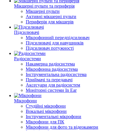
Мікшерні пульти та периферія
Мікшерні пульти
Активні мікшерні пульти
Периферія для мікшерів
Підсилювачі
Мікрофонний передпідсилювач
Підсилювачі для навушників
Підсилювач потужності
Радіосистеми
Накамерна радіосистема
Мікрофонна радіосистема
Інструментальна радіосистема
Приймачі та передавачі
Аксесуари для радіосистем
Моніторні системи In Ear
Мікрофони
Студійні мікрофони
Вокальні мікрофони
Інструментальні мікрофони
Мікрофони для ПК
Мікрофони для фото та відеокамери