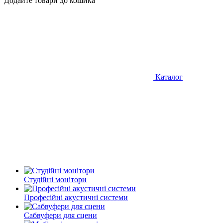
Додайте товари до кошика
Каталог
Студійні монітори
Професійні акустичні системи
Сабвуфери для сцени