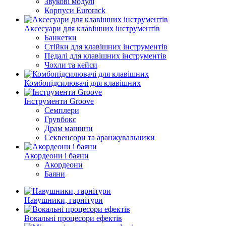
Звукові модулі
Корпуси Eurorack
Аксесуари для клавішних інструментів
Банкетки
Стійки для клавішних інструментів
Педалі для клавішних інструментів
Чохли та кейси
Комбопідсилювачі для клавішних
Інструменти Groove
Семплери
Грувбокс
Драм машини
Секвенсори та аранжувальники
Акордеони і баяни
Акордеони
Баяни
Навушники, гарнітури
Вокальні процесори ефектів