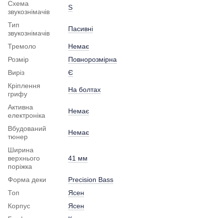
Схема
S
звукознімачів
Тип
Пасивні
звукознімачів
Тремоло
Немає
Розмір
Повнорозмірна
Виріз
Є
Кріплення
На болтах
грифу
Активна
Немає
електроніка
Вбудований
Немає
тюнер
Ширина
верхнього
41 мм
поріжка
Форма деки
Precision Bass
Топ
Ясен
Корпус
Ясен