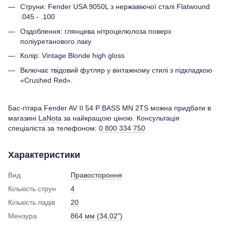
Струни: Fender USA 9050L з нержавіючої сталі Flatwound
.045 - .100
Оздоблення: глянцева нітроцелюлоза поверх
поліуретанового лаку
Колір: Vintage Blonde high gloss
Включає твідовий футляр у вінтажному стилі з підкладкою
«Crushed Red».
Бас-гітара Fender AV II 54 P BASS MN 2TS можна придбати в
магазині
LaNota
за найкращою ціною. Консультація
спеціаліста за телефоном:
0 800 334 750
Характеристики
Вид
Правостороння
Кількість струн
4
Кількість ладів
20
Мензура
864 мм (34,02")