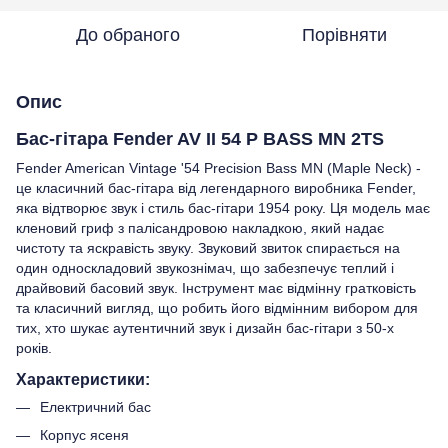
До обраного
Порівняти
Опис
Бас-гітара Fender AV II 54 P BASS MN 2TS
Fender American Vintage '54 Precision Bass MN (Maple Neck) -
це класичний бас-гітара від легендарного виробника Fender,
яка відтворює звук і стиль бас-гітари 1954 року. Ця модель має
кленовий гриф з палісандровою накладкою, який надає
чистоту та яскравість звуку. Звуковий звиток спирається на
один односкладовий звукознімач, що забезпечує теплий і
драйвовий басовий звук. Інструмент має відмінну гратковість
та класичний вигляд, що робить його відмінним вибором для
тих, хто шукає аутентичний звук і дизайн бас-гітари з 50-х
років.
Характеристики:
Електричний бас
Корпус ясеня