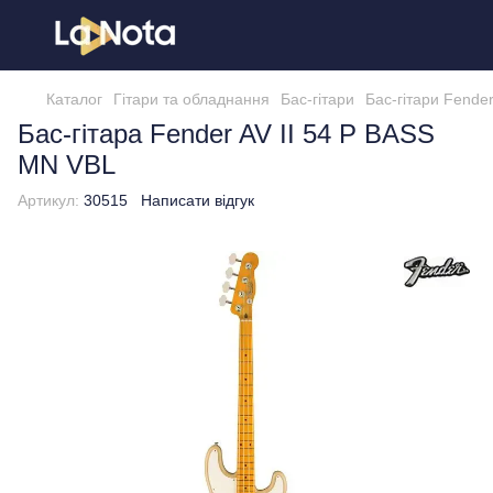
Каталог
Гітари та обладнання
Бас-гітари
Бас-гітари Fende
Бас-гітара Fender AV II 54 P BASS
MN VBL
Артикул:
30515
Написати відгук