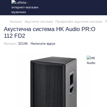
Каталог
Акустичні системи
Професійні акустичні системи
П
Акустична система HK Audio PR:O
112 FD2
Артикул:
32146
Написати відгук