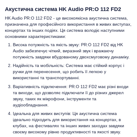
Акустична система HK Audio PR:O 112 FD2
HK Audio PR:O 112 FD2 - це високоякісна акустична система,
призначена для професійного використання в живих виступах,
концертах та інших подіях. Ця система володіє наступними
основними характеристиками:
Висока потужність та якість звуку: PR:O 112 FD2 від HK
Audio забезпечує чіткий, виразний звук і вражаючу
потужність завдяки вбудованому двохсмуговому динаміку.
Надійність та мобільність: Система має стійкий корпус і
ручки для перенесення, що робить її легкою у
використанні та транспортуванні.
Варіативність підключення: PR:O 112 FD2 має різні входи
та виходи, що дозволяє підключати її до різних джерел
звуку, таких як мікрофони, інструменти та
аудіообладнання.
Ідеальна для живих виступів: Ця акустична система
ідеально підходить для використання на концертах, в
клубах, на фестивалях та інших живих заходах завдяки
своєму високому рівню продуктивності та якості звуку.