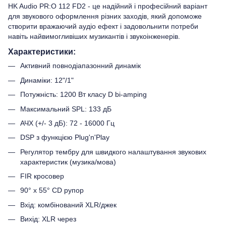
HK Audio PR:O 112 FD2 - це надійний і професійний варіант
для звукового оформлення різних заходів, який допоможе
створити вражаючий аудіо ефект і задовольнити потреби
навіть найвимогливіших музикантів і звукоінженерів.
Характеристики:
Активний повнодіапазонний динамік
Динаміки: 12"/1"
Потужність: 1200 Вт класу D bi-amping
Максимальний SPL: 133 дБ
АЧХ (+/- 3 дБ): 72 - 16000 Гц
DSP з функцією Plug'n'Play
Регулятор тембру для швидкого налаштування звукових
характеристик (музика/мова)
FIR кросовер
90° x 55° CD рупор
Вхід: комбінований XLR/джек
Вихід: XLR через