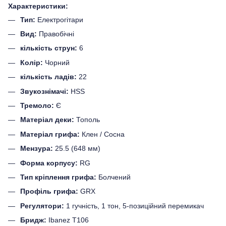
Характеристики:
Тип:
Електрогітари
Вид:
Правобічні
кількість струн:
6
Колір:
Чорний
кількість ладів:
22
Звукознімачі:
HSS
Тремоло:
Є
Матеріал деки:
Тополь
Матеріал грифа:
Клен / Сосна
Мензура:
25.5 (648 мм)
Форма корпусу:
RG
Тип кріплення грифа:
Болчений
Профіль грифа:
GRX
Регулятори:
1 гучність, 1 тон, 5-позиційний перемикач
Бридж:
Ibanez T106