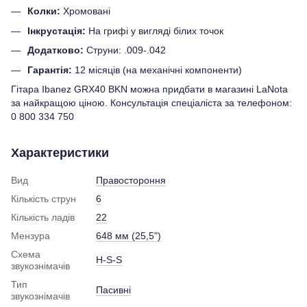
Колки:
Хромовані
Інкрустація:
На грифі у вигляді білих точок
Додатково:
Струни: .009-.042
Гарантія:
12 місяців (на механічні компоненти)
Гітара Ibanez GRX40 BKN можна придбати в магазині LaNota
за найкращою ціною. Консультація спеціаліста за телефоном:
0 800 334 750
Характеристики
Вид
Правостороння
Кількість струн
6
Кількість ладів
22
Мензура
648 мм (25,5")
Схема
H-S-S
звукознімачів
Тип
Пасивні
звукознімачів