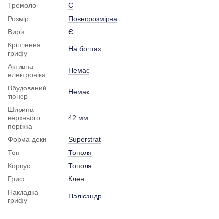
Тремоло
Є
Розмір
Повнорозмірна
Виріз
Є
Кріплення
На болтах
грифу
Активна
Немає
електроніка
Вбудований
Немає
тюнер
Ширина
верхнього
42 мм
поріжка
Форма деки
Superstrat
Топ
Тополя
Корпус
Тополя
Гриф
Клен
Накладка
Палісандр
грифу