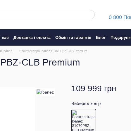
0 800 По
 нас
Доставка і оплата
Обмін та гарантія
Блог
Подарунк
ння
и Ibanez
Електрогітара Ibanez S1070PBZ-CLB Premium
70PBZ-CLB Premium
109 999 грн
Виберіть колір