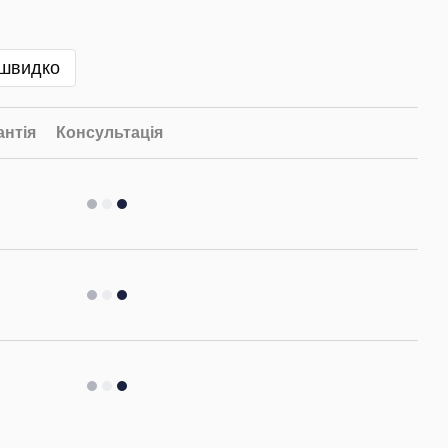
 швидко
антія
Консультація