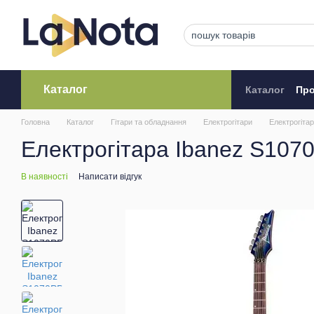
Перейти до основного контенту
Каталог
Каталог
Про
Кредитува
Головна
Каталог
Гітари та обладнання
Електрогітари
Електрогітар
Електрогітара Ibanez S10
В наявності
Написати відгук