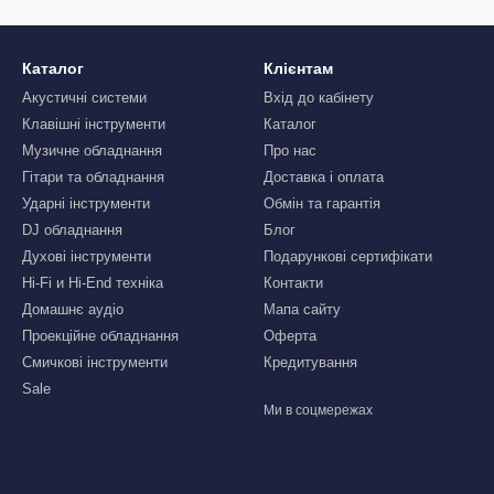
Каталог
Клієнтам
Акустичні системи
Вхід до кабінету
Клавішні інструменти
Каталог
Музичне обладнання
Про нас
Гітари та обладнання
Доставка і оплата
Ударні інструменти
Обмін та гарантія
DJ обладнання
Блог
Духові інструменти
Подарункові сертифікати
Hi-Fi и Hi-End техніка
Контакти
Домашнє аудіо
Мапа сайту
Проекційне обладнання
Оферта
Смичкові інструменти
Кредитування
Sale
Ми в соцмережах