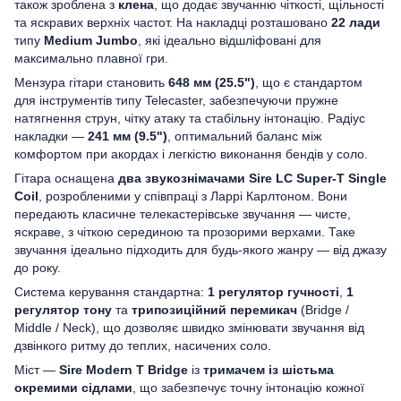
також зроблена з
клена
, що додає звучанню чіткості, щільності
та яскравих верхніх частот. На накладці розташовано
22 лади
типу
Medium Jumbo
, які ідеально відшліфовані для
максимально плавної гри.
Мензура гітари становить
648 мм (25.5")
, що є стандартом
для інструментів типу Telecaster, забезпечуючи пружне
натягнення струн, чітку атаку та стабільну інтонацію. Радіус
накладки —
241 мм (9.5")
, оптимальний баланс між
комфортом при акордах і легкістю виконання бендів у соло.
Гітара оснащена
два звукознімачами Sire LC Super-T Single
Coil
, розробленими у співпраці з Ларрі Карлтоном. Вони
передають класичне телекастерівське звучання — чисте,
яскраве, з чіткою серединою та прозорими верхами. Таке
звучання ідеально підходить для будь-якого жанру — від джазу
до року.
Система керування стандартна:
1 регулятор гучності
,
1
регулятор тону
та
трипозиційний перемикач
(Bridge /
Middle / Neck), що дозволяє швидко змінювати звучання від
дзвінкого ритму до теплих, насичених соло.
Міст —
Sire Modern T Bridge
із
тримачем із шістьма
окремими сідлами
, що забезпечує точну інтонацію кожної