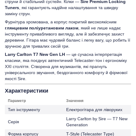
струни й стабільний сустейн. Кілки —
Sire Premium Locking
Tuners
, які гарантують надійне налаштування та швидку
заміну струн.
Фурнітура хромована, а корпус покритий високоякісним
глянцевим поліуретановим лаком
, який не лише надає
інструменту привабливого вигляду, але й забезпечує захист
деревини. Гітара має чудовий баланс і легку вагу, що робить її
зручною для тривалих сесій гри.
Larry Carlton T7 New Gen LH
— це сучасна інтерпретація
класики, яка поєднує автентичний Telecaster-тон і ергономіку
XXI століття. Створена для музикантів, які прагнуть
універсального звучання, бездоганного комфорту й фірмової
якості Sire.
Характеристики
Параметр
Значення
Тип інструменту
Електрогітара для ліворуких
Larry Carlton by Sire — T7 New
Серія
Generation
Форма корпусу
T-Style (Telecaster Type)