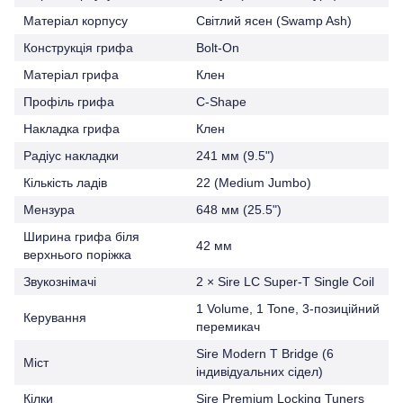
Матеріал корпусу
Світлий ясен (Swamp Ash)
Конструкція грифа
Bolt-On
Матеріал грифа
Клен
Профіль грифа
C-Shape
Накладка грифа
Клен
Радіус накладки
241 мм (9.5")
Кількість ладів
22 (Medium Jumbo)
Мензура
648 мм (25.5")
Ширина грифа біля
42 мм
верхнього поріжка
Звукознімачі
2 × Sire LC Super-T Single Coil
1 Volume, 1 Tone, 3-позиційний
Керування
перемикач
Sire Modern T Bridge (6
Міст
індивідуальних сідел)
Кілки
Sire Premium Locking Tuners