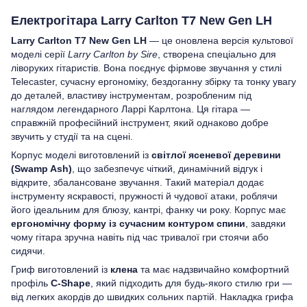
Електрогітара Larry Carlton T7 New Gen LH
Larry Carlton T7 New Gen LH
— це оновлена версія культової
моделі серії
Larry Carlton by Sire
, створена спеціально для
ліворуких гітаристів. Вона поєднує фірмове звучання у стилі
Telecaster, сучасну ергономіку, бездоганну збірку та тонку увагу
до деталей, властиву інструментам, розробленим під
наглядом легендарного Ларрі Карлтона. Ця гітара —
справжній професійний інструмент, який однаково добре
звучить у студії та на сцені.
Корпус моделі виготовлений із
світлої ясеневої деревини
(Swamp Ash)
, що забезпечує чіткий, динамічний відгук і
відкрите, збалансоване звучання. Такий матеріал додає
інструменту яскравості, пружності й чудової атаки, роблячи
його ідеальним для блюзу, кантрі, фанку чи року. Корпус має
ергономічну форму із сучасним контуром спини
, завдяки
чому гітара зручна навіть під час тривалої гри стоячи або
сидячи.
Гриф виготовлений із
клена
та має надзвичайно комфортний
профіль
C-Shape
, який підходить для будь-якого стилю гри —
від легких акордів до швидких сольних партій. Накладка грифа