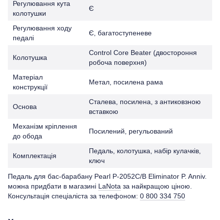
Регулювання кута
Є
колотушки
Регулювання ходу
Є, багатоступеневе
педалі
Control Core Beater (двостороння
Колотушка
робоча поверхня)
Матеріал
Метал, посилена рама
конструкції
Сталева, посилена, з антиковзною
Основа
вставкою
Механізм кріплення
Посилений, регульований
до обода
Педаль, колотушка, набір кулачків,
Комплектація
ключ
Педаль для бас-барабану Pearl P-2052C/B Eliminator P. Anniv.
можна придбати в магазині
LaNota
за найкращою ціною.
Консультація спеціаліста за телефоном:
0 800 334 750