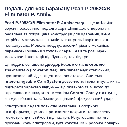
Педаль для бас-барабану Pearl P-2052C/B
Eliminator P. Anniv.
Pearl P-2052C/B Eliminator P. Anniversary
— це ювілейна
версія професійної педалі з серії Eliminator, створена як
оновлена та покращена конструкція для ударників, яким
потрібна максимальна точність, контроль і варіативність
налаштувань. Модель поєднує високий рівень механіки,
перенесені рішення з топових серій Pearl та розширені
можливості адаптації під будь-яку техніку гри.
Ця педаль оснащена
дводоріжковою ланцюговою
трансмісією (PowerShifter)
, яка забезпечує стабільний,
прогнозований хід з акцентованою атакою. Система
Interchangeable Cam System
дозволяє змінювати кулачки та
підбирати характер відгуку — від плавного та м’якого до
агресивного й швидкого. Механізм
Control Core
у колотушці
знижує вібрації та забезпечує щільний, фокусований удар.
Конструкція педалі повністю металева, з опорною
платформою, що має протиковзке покриття та посилену
геометрію для стійкості під час гри. Регулювання натягу
пружини, ходу платформи, кута колотушки й робочої поверхні