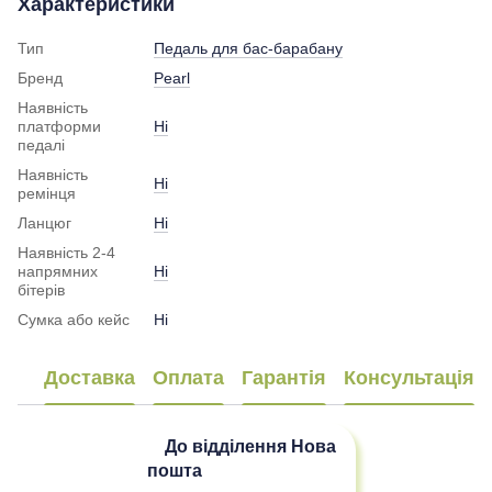
Характеристики
Тип
Педаль для бас-барабану
Бренд
Pearl
Наявність
платформи
Ні
педалі
Наявність
Ні
ремінця
Ланцюг
Ні
Наявність 2-4
напрямних
Ні
бітерів
Сумка або кейс
Ні
Доставка
Оплата
Гарантія
Консультація
До відділення
Нова
пошта