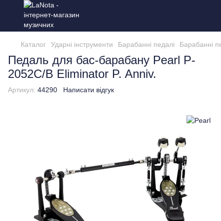
Каталог
Ударні інструменти
Барабанні педалі
Барабанні пе
Педаль для бас-барабану Pearl P-
2052C/B Eliminator P. Anniv.
Артикул:
44290
Написати відгук