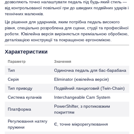
дозволяють точно налаштувати педаль під будь-який стиль —
від контрольованої повільної гри до швидких подвійних ударів і
технічних малюнків.
Це рішення для ударників, яким потрібна педаль високого
рівня, спеціально розроблена для сцени, студії та професійної
роботи. Ювілейна версія вирізняється преміальною обробкою,
деталізацією конструкції та покращеною ергономікою.
Характеристики
Параметр
Значення
Тип
Одиночна педаль для бас-барабана
Серія
Eliminator (ювілейна версія)
Тип приводу
Подвійний ланцюговий (Twin-Chain)
Система кулачків
Interchangeable Cam System
PowerShifter, з протиковзким
Платформа
покриттям
Регулювання натягу
Є, точне мікрорегулювання
пружини