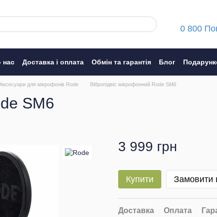
0 800 По
 нас
Доставка і оплата
Обмін та гарантія
Блог
Подарунк
ння
Аксeсуари для мікрофонів Rode
Вібропідвіс мікрофонний Rode SM6
ode SM6
3 999 грн
Купити
Замовити
Доставка
Оплата
Гар