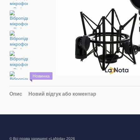
Новинка
Опис
Новий відгук або коментар
© Всі права захищені «LaNota» 2026