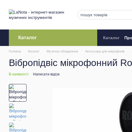
Перейти до основного контенту
Каталог
Каталог
Про
Кредитува
Головна
Каталог
Музичне обладнання
Аксeсуари для мікрофонів
Вібропідвіс мікрофонний R
В наявності
Написати відгук