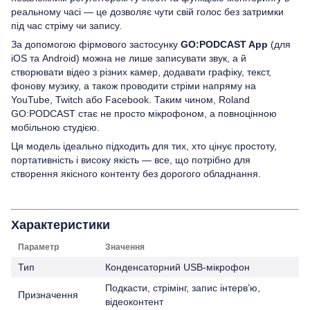
реальному часі — це дозволяє чути свій голос без затримки
під час стріму чи запису.
За допомогою фірмового застосунку
GO:PODCAST App
(для
iOS та Android) можна не лише записувати звук, а й
створювати відео з різних камер, додавати графіку, текст,
фонову музику, а також проводити стріми напряму на
YouTube, Twitch або Facebook. Таким чином, Roland
GO:PODCAST стає не просто мікрофоном, а повноцінною
мобільною студією.
Ця модель ідеально підходить для тих, хто цінує простоту,
портативність і високу якість — все, що потрібно для
створення якісного контенту без дорогого обладнання.
Характеристики
Параметр
Значення
Тип
Конденсаторний USB-мікрофон
Подкасти, стрімінг, запис інтерв’ю,
Призначення
відеоконтент