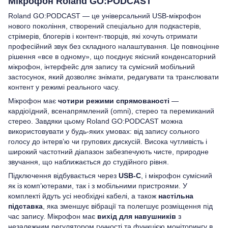
Мікрофон Roland GO:PODCAST
Roland GO:PODCAST — це універсальний USB-мікрофон
нового покоління, створений спеціально для подкастерів,
стрімерів, блогерів і контент-творців, які хочуть отримати
професійний звук без складного налаштування. Це повноцінне
рішення «все в одному», що поєднує якісний конденсаторний
мікрофон, інтерфейс для запису та сумісний мобільний
застосунок, який дозволяє знімати, редагувати та транслювати
контент у режимі реального часу.
Мікрофон має
чотири режими спрямованості
—
кардіоїдний, всенапрямлений (omni), стерео та перемиканий
стерео. Завдяки цьому Roland GO:PODCAST можна
використовувати у будь-яких умовах: від запису сольного
голосу до інтерв’ю чи групових дискусій. Висока чутливість і
широкий частотний діапазон забезпечують чисте, природне
звучання, що наближається до студійного рівня.
Підключення відбувається через
USB-C
, і мікрофон сумісний
як із комп’ютерами, так і з мобільними пристроями. У
комплекті йдуть усі необхідні кабелі, а також
настільна
підставка
, яка зменшує вібрації та полегшує розміщення під
час запису. Мікрофон має
вихід для навушників
з
незалежним регулятором гучності та функцією моніторингу в