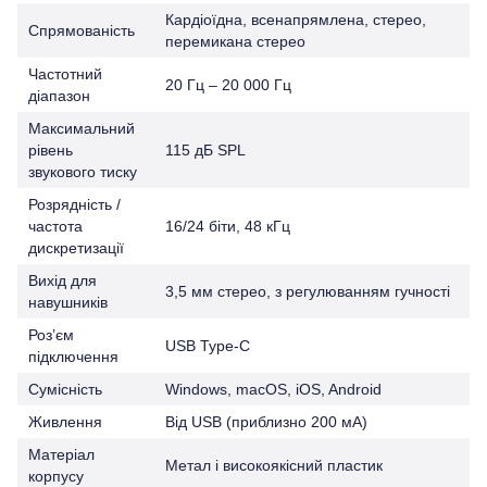
Кардіоїдна, всенапрямлена, стерео,
Спрямованість
перемикана стерео
Частотний
20 Гц – 20 000 Гц
діапазон
Максимальний
рівень
115 дБ SPL
звукового тиску
Розрядність /
частота
16/24 біти, 48 кГц
дискретизації
Вихід для
3,5 мм стерео, з регулюванням гучності
навушників
Роз’єм
USB Type-C
підключення
Сумісність
Windows, macOS, iOS, Android
Живлення
Від USB (приблизно 200 мА)
Матеріал
Метал і високоякісний пластик
корпусу