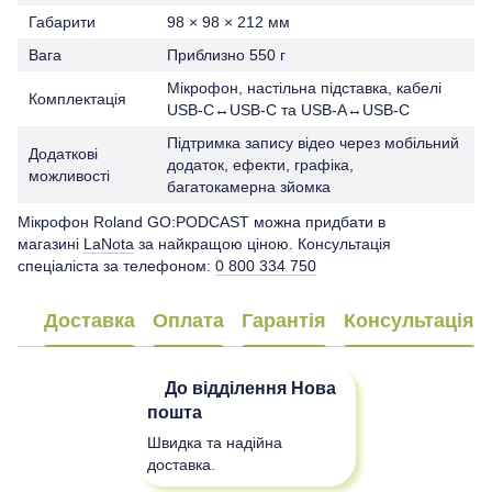
Габарити
98 × 98 × 212 мм
Вага
Приблизно 550 г
Мікрофон, настільна підставка, кабелі
Комплектація
USB-C↔USB-C та USB-A↔USB-C
Підтримка запису відео через мобільний
Додаткові
додаток, ефекти, графіка,
можливості
багатокамерна зйомка
Мікрофон Roland GO:PODCAST можна придбати в
магазині
LaNota
за найкращою ціною. Консультація
спеціаліста за телефоном:
0 800 334 750
Доставка
Оплата
Гарантія
Консультація
До відділення
Нова
пошта
Швидка та надійна
доставка.