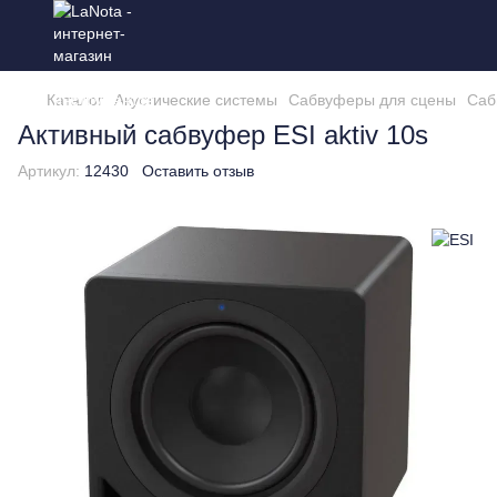
Каталог
Акустические системы
Сабвуферы для сцены
Саб
Активный сабвуфер ESI aktiv 10s
Артикул:
12430
Оставить отзыв