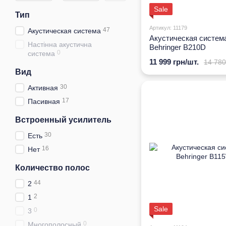
Sale
Тип
Артикул: 11179
47
Акустическая система
Акустическая систем
Настінна акустична
Behringer B210D
0
система
11 999 грн/шт.
14 780
Вид
30
Активная
17
Пасивная
Встроенный усилитель
30
Есть
16
Нет
Количество полос
44
2
2
1
Sale
0
3
0
Многополосный