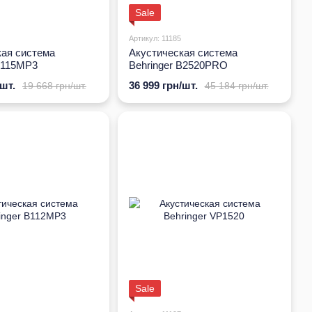
Sale
Артикул: 11185
кая система
Акустическая система
 B115MP3
Behringer B2520PRO
/шт.
36 999 грн/шт.
19 668 грн/шт.
45 184 грн/шт.
Sale