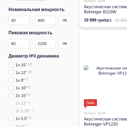
Артикул: 11194
Акустическая систем
Номинальная мощность
Behringer B115W
От Номинальная мощность
До Номинальная мощность
19 999 грн/шт.
22 353
OK
Пиковая мощность
От Пиковая мощность
До Пиковая мощность
OK
Диаметр НЧ динамика
12
1x 15"
15
1x 12"
7
1x 8"
5
1x 10"
2
2x 15"
Sale
0
2x 12"
0
2x 5,25"
Артикул: 11198
2
1x 5,5"
Акустическая систем
Behringer VP1220
0
1x 4"