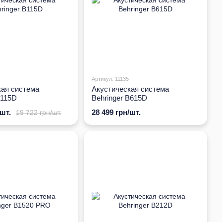
Артикул: 11135
кая система
Акустическая система
B115D
Behringer B615D
/шт.
28 499 грн/шт.
19 722 грн/шт.