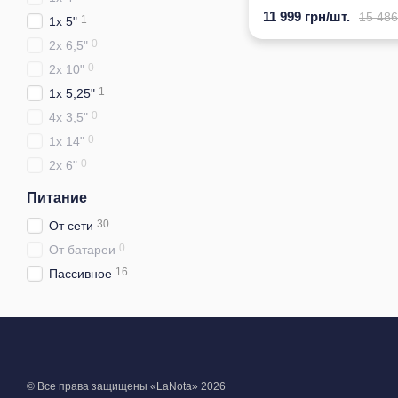
11 999 грн/шт.
15 486
1
1x 5"
0
2x 6,5"
0
2x 10"
1
1x 5,25"
0
4x 3,5"
0
1х 14"
0
2x 6"
Питание
30
От сети
0
От батареи
16
Пассивное
© Все права защищены «LaNota» 2026