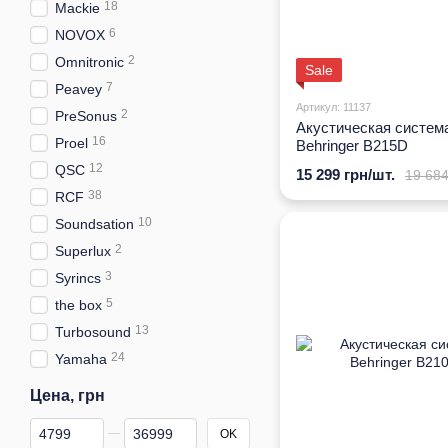
18
Mackie
6
NOVOX
2
Omnitronic
Sale
7
Peavey
Артикул: 11137
2
PreSonus
Акустическая систем
16
Proel
Behringer B215D
12
QSC
15 299 грн/шт.
19 684
38
RCF
10
Soundsation
2
Superlux
3
Syrincs
5
the box
13
Turbosound
24
Yamaha
Цена, грн
От Цена, грн
До Цена, грн
OK