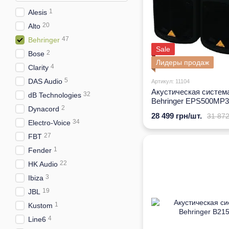
1
Alesis
20
Alto
47
Behringer
Sale
2
Bose
Лидеры продаж
4
Clarity
5
DAS Audio
Артикул: 11104
Акустическая систем
32
dB Technologies
Behringer EPS500MP3
2
Dynacord
28 499 грн/шт.
31 872
34
Electro-Voice
27
FBT
1
Fender
22
HK Audio
3
Ibiza
19
JBL
1
Kustom
4
Line6