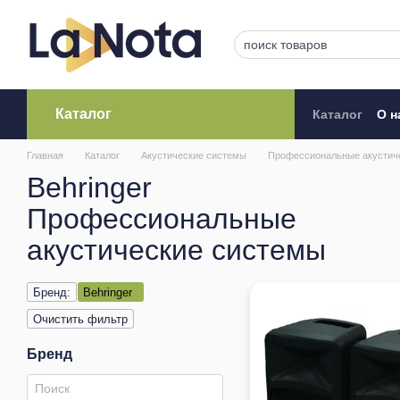
Перейти к основному контенту
Каталог
Каталог
О н
Кредитова
Главная
Каталог
Акустические системы
Профессиональные акустич
Behringer
Профессиональные
акустические системы
Бренд:
Behringer
Очистить фильтр
Бренд