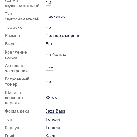
Схема
J-J
звукоснимателей
Тип
Пасивные
звукоснимателей
Тремоло
Нет
Размер
Полноразмерная
Вырез
Есть
Крепление
На болтах
грифа
Активная
Нет
электроника
Встроенный
Нет
тюнер
Ширина
верхнего
38 мм
порожка
Форма деки
Jazz Bass
Топ
Тополя
Корпус
Тополя
Гриф
Клен