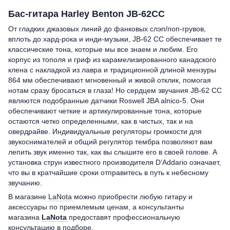
Бас-гитара Harley Benton JB-62CC
От гладких джазовых линий до фанковых слэп/поп-грувов,
вплоть до хард-рока и инди-музыки, JB-62 CC обеспечивает те
классические тона, которые мы все знаем и любим. Его
корпус из тополя и гриф из карамелизированного канадского
клена с накладкой из лавра и традиционной длиной мензуры
864 мм обеспечивают мгновенный и живой отклик, помогая
нотам сразу бросаться в глаза! Но сердцем звучания JB-62 CC
являются подобранные датчики Roswell JBA alnico-5. Они
обеспечивают четкие и артикулированные тона, которые
остаются четко определенными, как в чистых, так и на
овердрайве. Индивидуальные регуляторы громкости для
звукоснимателей и общий регулятор тембра позволяют вам
лепить звук именно так, как вы слышите его в своей голове. А
установка струн известного производителя D’Addario означает,
что вы в кратчайшие сроки отправитесь в путь к небесному
звучанию.
В магазине
LaNota
можно приобрести любую гитару и
аксессуары по приемлемым ценам, а консультанты
магазина
LaNota
предоставят профессиональную
консультацию в подборе.