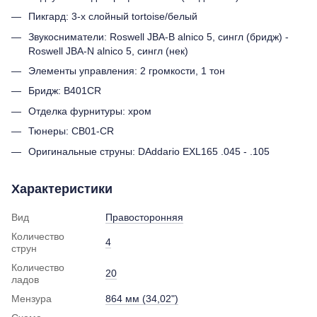
Пикгард: 3-х слойный tortoise/белый
Звукосниматели: Roswell JBA-B alnico 5, сингл (бридж) -
Roswell JBA-N alnico 5, сингл (нек)
Элементы управления: 2 громкости, 1 тон
Бридж: B401CR
Отделка фурнитуры: хром
Тюнеры: CB01-CR
Оригинальные струны: DAddario EXL165 .045 - .105
Характеристики
Вид
Правосторонняя
Количество
4
струн
Количество
20
ладов
Мензура
864 мм (34,02")