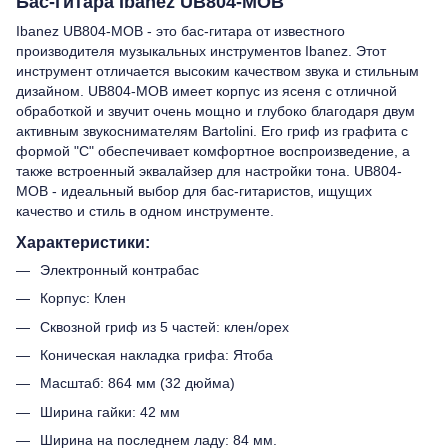
Бас-гитара Ibanez UB804-MOB
Ibanez UB804-MOB - это бас-гитара от известного
производителя музыкальных инструментов Ibanez. Этот
инструмент отличается высоким качеством звука и стильным
дизайном. UB804-MOB имеет корпус из ясеня с отличной
обработкой и звучит очень мощно и глубоко благодаря двум
активным звукоснимателям Bartolini. Его гриф из графита с
формой "C" обеспечивает комфортное воспроизведение, а
также встроенный эквалайзер для настройки тона. UB804-
MOB - идеальный выбор для бас-гитаристов, ищущих
качество и стиль в одном инструменте.
Характеристики:
Электронный контрабас
Корпус: Клен
Сквозной гриф из 5 частей: клен/орех
Коническая накладка грифа: Ятоба
Масштаб: 864 мм (32 дюйма)
Ширина гайки: 42 мм
Ширина на последнем ладу: 84 мм.