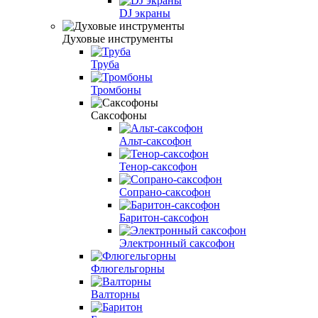
DJ экраны
Духовые инструменты
Труба
Тромбоны
Саксофоны
Альт-саксофон
Тенор-саксофон
Сопрано-саксофон
Баритон-саксофон
Электронный саксофон
Флюгельгорны
Валторны