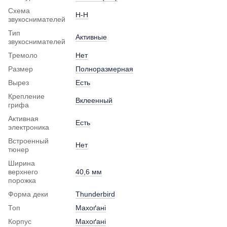
Схема
H-H
звукоснимателей
Тип
Активные
звукоснимателей
Тремоло
Нет
Размер
Полноразмерная
Вырез
Есть
Крепление
Вклеенный
грифа
Активная
Есть
электроника
Встроенный
Нет
тюнер
Ширина
верхнего
40,6 мм
порожка
Форма деки
Thunderbird
Топ
Махоґані
Корпус
Махоґані