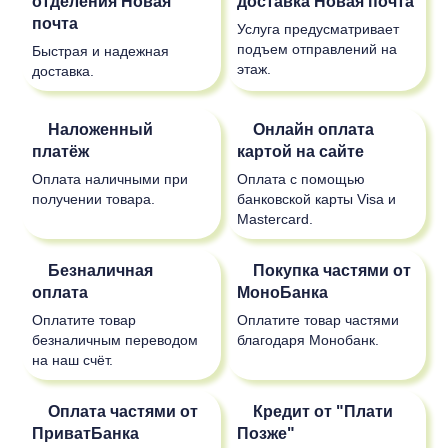
отделения
Новая
доставка
Новая почта
почта
Услуга предусматривает
подъем отправлений на
Быстрая и надежная
этаж.
доставка.
Наложенный
Онлайн оплата
платёж
картой на сайте
Оплата наличными при
Оплата с помощью
получении товара.
банковской карты Visa и
Mastercard.
Безналичная
Покупка частями от
оплата
МоноБанка
Оплатите товар
Оплатите товар частями
безналичным переводом
благодаря Монобанк.
на наш счёт.
Оплата частями от
Кредит от "Плати
ПриватБанка
Позже"