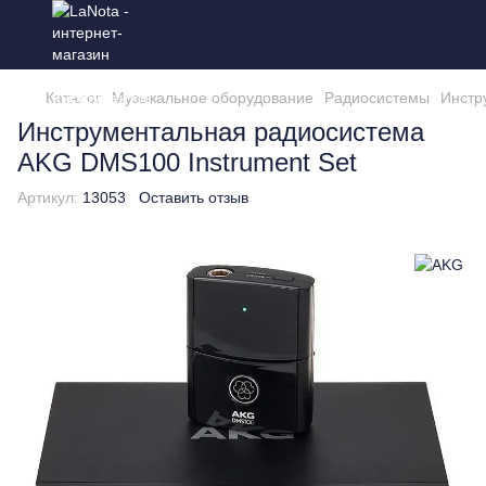
Каталог
Музыкальное оборудование
Радиосистемы
Инстр
Инструментальная радиосистема
AKG DMS100 Instrument Set
Артикул:
13053
Оставить отзыв