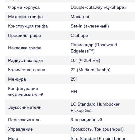
Форма корпуса
Double-cutaway «Q-Shape»
Материал грифа
Махагоні
Конструкция грифа
Set-In (вклеенный)
Профиль грифа
C-Shape
Палисандр (Rosewood
Накладка грифа
Edgeless™)
Радиус накладки
10″ (≈ 254 мм)
Количество ладов
22 (Medium Jumbo)
Мензура
25″
Конфигурация
HH
звукоснимателей
LC Standard Humbucker
Звукосниматели
Pickup Set
Переключатель
3-позиционный
Управление
Громкость, Тон (push/pull)
Мост
Sire Standard 6-point bridge