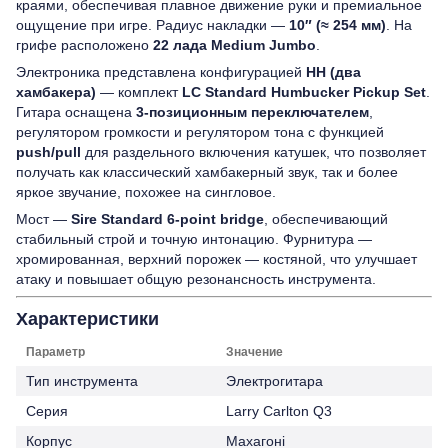
краями, обеспечивая плавное движение руки и премиальное
ощущение при игре. Радиус накладки —
10″ (≈ 254 мм)
. На
грифе расположено
22 лада Medium Jumbo
.
Электроника представлена конфигурацией
HH (два
хамбакера)
— комплект
LC Standard Humbucker Pickup Set
.
Гитара оснащена
3-позиционным переключателем
,
регулятором громкости и регулятором тона с функцией
push/pull
для раздельного включения катушек, что позволяет
получать как классический хамбакерный звук, так и более
яркое звучание, похожее на сингловое.
Мост —
Sire Standard 6-point bridge
, обеспечивающий
стабильный строй и точную интонацию. Фурнитура —
хромированная, верхний порожек — костяной, что улучшает
атаку и повышает общую резонансность инструмента.
Характеристики
Параметр
Значение
Тип инструмента
Электрогитара
Серия
Larry Carlton Q3
Корпус
Махагоні