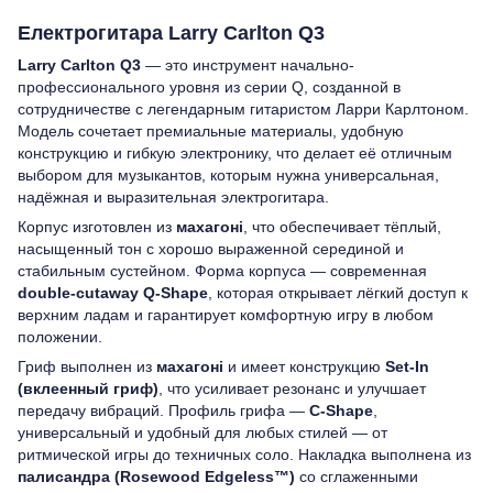
Електрогитара Larry Carlton Q3
Larry Carlton Q3
— это инструмент начально-
профессионального уровня из серии Q, созданной в
сотрудничестве с легендарным гитаристом Ларри Карлтоном.
Модель сочетает премиальные материалы, удобную
конструкцию и гибкую электронику, что делает её отличным
выбором для музыкантов, которым нужна универсальная,
надёжная и выразительная электрогитара.
Корпус изготовлен из
махагоні
, что обеспечивает тёплый,
насыщенный тон с хорошо выраженной серединой и
стабильным сустейном. Форма корпуса — современная
double-cutaway Q-Shape
, которая открывает лёгкий доступ к
верхним ладам и гарантирует комфортную игру в любом
положении.
Гриф выполнен из
махагоні
и имеет конструкцию
Set-In
(вклеенный гриф)
, что усиливает резонанс и улучшает
передачу вибраций. Профиль грифа —
C-Shape
,
универсальный и удобный для любых стилей — от
ритмической игры до техничных соло. Накладка выполнена из
палисандра (Rosewood Edgeless™)
со сглаженными