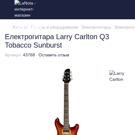
Каталог
Гитары и оборудование
Электрогитары
Электрогит
Електрогитара Larry Carlton Q3
Tobacco Sunburst
Артикул:
43768
Оставить отзыв