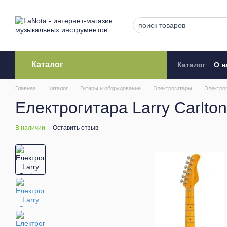
Перейти к основному контенту
Каталог
Каталог
О н
Кредитова
Главная
Каталог
Гитары и оборудование
Электрогитары
Электрог
Електрогитара Larry Carlt
В наличии
Оставить отзыв