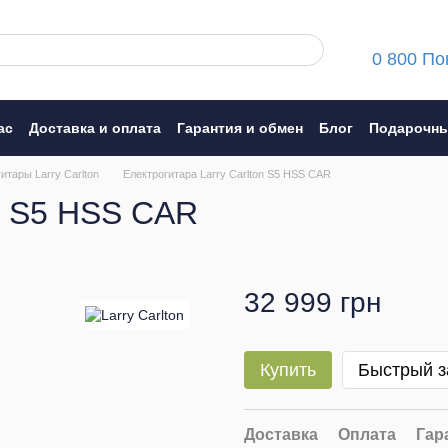
0 800 По
ас
Доставка и оплата
Гарантия и обмен
Блог
Подарочны
ние
итары Larry Carlton
Електрогитара Larry Carlton S5 HSS CAR
on S5 HSS CAR
32 999 грн
Купить
Быстрый з
Доставка
Оплата
Гар