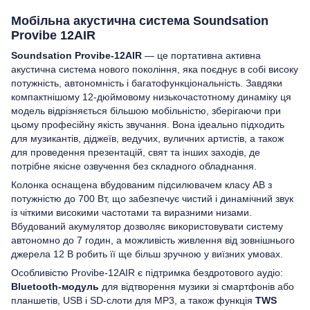
Мобільна акустична система Soundsation
Provibe 12AIR
Soundsation Provibe-12AIR
— це портативна активна
акустична система нового покоління, яка поєднує в собі високу
потужність, автономність і багатофункціональність. Завдяки
компактнішому 12-дюймовому низькочастотному динаміку ця
модель відрізняється більшою мобільністю, зберігаючи при
цьому професійну якість звучання. Вона ідеально підходить
для музикантів, діджеїв, ведучих, вуличних артистів, а також
для проведення презентацій, свят та інших заходів, де
потрібне якісне озвучення без складного обладнання.
Колонка оснащена вбудованим підсилювачем класу AB з
потужністю до 700 Вт, що забезпечує чистий і динамічний звук
із чіткими високими частотами та виразними низами.
Вбудований акумулятор дозволяє використовувати систему
автономно до 7 годин, а можливість живлення від зовнішнього
джерела 12 В робить її ще більш зручною у виїзних умовах.
Особливістю Provibe-12AIR є підтримка бездротового аудіо:
Bluetooth-модуль
для відтворення музики зі смартфонів або
планшетів, USB і SD-слоти для MP3, а також функція
TWS