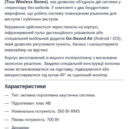
(True Wireless Stereo)
, яка дозволяє об’єднати дві системи у
стереопару без кабелів. У комплекті є два бездротових
мікрофони, що робить систему повноцінним рішенням для
виступів і публічних виступів.
Керування здійснюється через панель на корпусі,
інфрачервоний пульт дистанційного управління або
спеціальний мобільний додаток
Go-Sound Air
(Android / iOS),
який дозволяє регулювати гучність, баланс і налаштовувати
еквалайзер на відстані.
Корпус виготовлений із міцного поліпропілену з металевою
захисною решіткою. Завдяки спеціальній конструкції колонка
може встановлюватися на підставку, підвішуватися або
використовуватися під кутом 45° як сценічний монітор.
Характеристики
Тип: активна портативна акустична система
Підсилювач: клас AB
Номінальна потужність: 350 Вт RMS
Пікова потужність: 700 Вт
Динаміки: