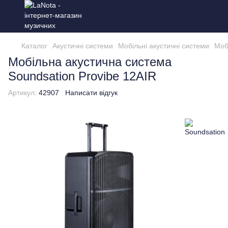
Каталог
Акустичні системи
Мобільні акустичні системи
Моб
Мобільна акустична система
Soundsation Provibe 12AIR
Артикул:
42907
Написати відгук