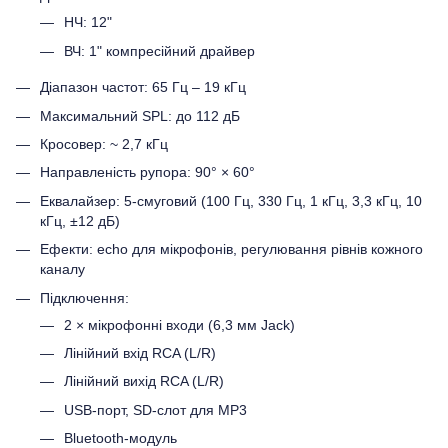
НЧ: 12"
ВЧ: 1" компресійний драйвер
Діапазон частот: 65 Гц – 19 кГц
Максимальний SPL: до 112 дБ
Кросовер: ~ 2,7 кГц
Направленість рупора: 90° × 60°
Еквалайзер: 5-смуговий (100 Гц, 330 Гц, 1 кГц, 3,3 кГц, 10
кГц, ±12 дБ)
Ефекти: echo для мікрофонів, регулювання рівнів кожного
каналу
Підключення:
2 × мікрофонні входи (6,3 мм Jack)
Лінійний вхід RCA (L/R)
Лінійний вихід RCA (L/R)
USB-порт, SD-слот для MP3
Bluetooth-модуль