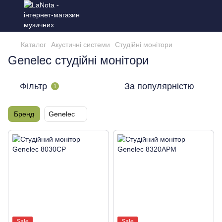
Каталог
Акустичні системи
Студійні монітори
Genelec студійні монітори
Фільтр
За популярністю
1
Бренд
Genelec
Sale
Sale