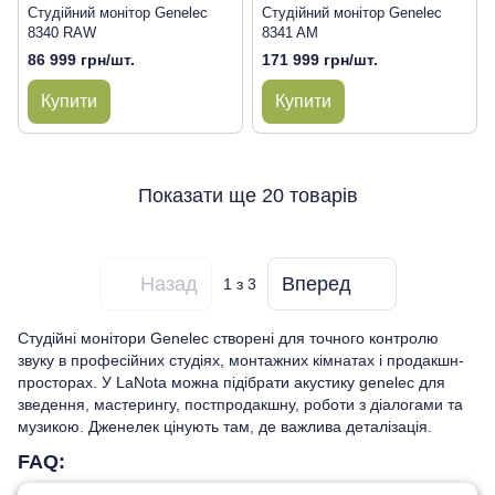
Студійний монітор Genelec
Студійний монітор Genelec
8340 RAW
8341 AM
86 999 грн/шт.
171 999 грн/шт.
Купити
Купити
Показати ще 20 товарів
Назад
Вперед
1
з 3
Студійні монітори Genelec створені для точного контролю
звуку в професійних студіях, монтажних кімнатах і продакшн-
просторах. У LaNota можна підібрати акустику genelec для
зведення, мастерингу, постпродакшну, роботи з діалогами та
музикою. Дженелек цінують там, де важлива деталізація.
FAQ: