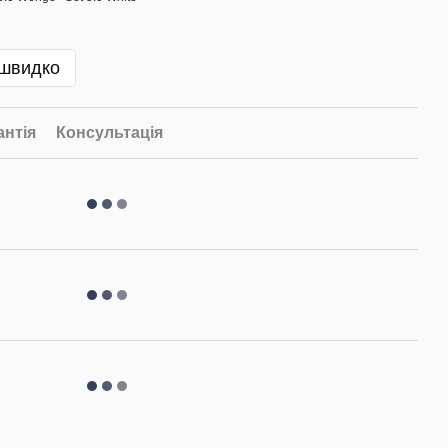
 швидко
антія
Консультація