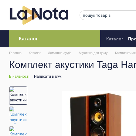
Перейти до основного контенту
Каталог
Каталог
Про
Кредитува
Головна
Каталог
Домашнє аудіо
Акустика для дому
Комплекти ак
Комплект акустики Taga Har
В наявності
Написати відгук