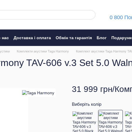
0 800 По
 нас
Доставка і оплата
Обмін та гарантія
Блог
Подарунк
ння
устики
Комплекти акустики Taga Harmony
Комплект акустики Taga Harmony TAV-
mony TAV-606 v.3 Set 5.0 Waln
31 999 грн/Ком
Виберіть колір