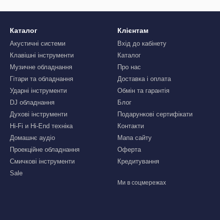
Каталог
Клієнтам
Акустичні системи
Вхід до кабінету
Клавішні інструменти
Каталог
Музичне обладнання
Про нас
Гітари та обладнання
Доставка і оплата
Ударні інструменти
Обмін та гарантія
DJ обладнання
Блог
Духові інструменти
Подарункові сертифікати
Hi-Fi и Hi-End техніка
Контакти
Домашнє аудіо
Мапа сайту
Проекційне обладнання
Оферта
Смичкові інструменти
Кредитування
Sale
Ми в соцмережах