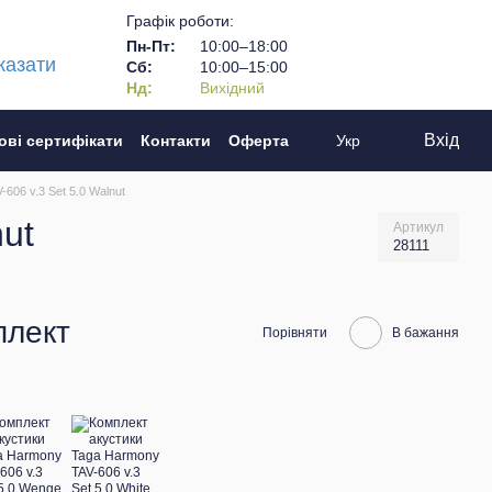
Графік роботи:
Пн-Пт:
10:00–18:00
казати
Сб:
10:00–15:00
Нд:
Вихідний
Вхід
ові сертифікати
Контакти
Оферта
Укр
606 v.3 Set 5.0 Walnut
ut
Артикул
28111
плект
Порівняти
В бажання