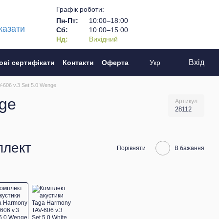
Графік роботи:
Пн-Пт:
10:00–18:00
казати
Сб:
10:00–15:00
Нд:
Вихідний
Вхід
ові сертифікати
Контакти
Оферта
Укр
-606 v.3 Set 5.0 Wenge
nge
Артикул
28112
плект
Порівняти
В бажання