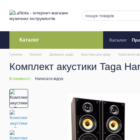
Перейти до основного контенту
Каталог
Каталог
Про
Кредитува
Головна
Каталог
Домашнє аудіо
Акустика для дому
Комплекти ак
Комплект акустики Taga Har
В наявності
Написати відгук