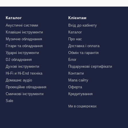
Каталог
Клієнтам
Акустичні системи
Вхід до кабінету
Клавішні інструменти
Каталог
Музичне обладнання
Про нас
Гітари та обладнання
Доставка і оплата
Ударні інструменти
Обмін та гарантія
DJ обладнання
Блог
Духові інструменти
Подарункові сертифікати
Hi-Fi и Hi-End техніка
Контакти
Домашнє аудіо
Мапа сайту
Проекційне обладнання
Оферта
Смичкові інструменти
Кредитування
Sale
Ми в соцмережах