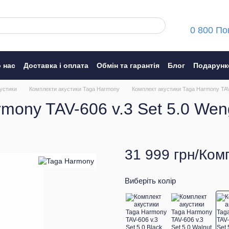
0 800 По
 нас
Доставка і оплата
Обмін та гарантія
Блог
Подарунк
ння
устики
Комплекти акустики Taga Harmony
Комплект акустики Taga Harmony TAV
mony TAV-606 v.3 Set 5.0 We
31 999 грн/Ком
Виберіть колір