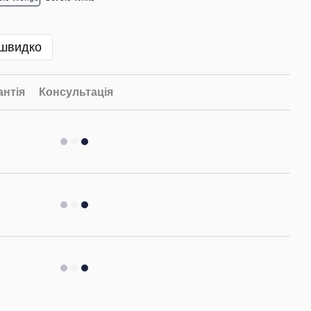
 швидко
антія
Консультація