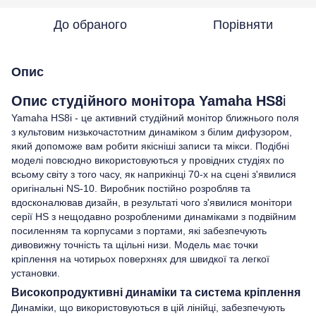
До обраного
Порівняти
Опис
Опис студійного монітора Yamaha HS8
i
Yamaha HS8i - це активний студійний монітор ближнього поля
з культовим низькочастотним динаміком з білим дифузором,
який допоможе вам робити якісніші записи та мікси. Подібні
моделі повсюдно використовуються у провідних студіях по
всьому світу з того часу, як наприкінці 70-х на сцені з'явилися
оригінальні NS-10. Виробник постійно розробляв та
вдосконалював дизайн, в результаті чого з'явилися монітори
серії HS з нещодавно розробленими динаміками з подвійним
посиленням та корпусами з портами, які забезпечують
дивовижну точність та щільні низи. Модель має точки
кріплення на чотирьох поверхнях для швидкої та легкої
установки.
Високопродуктивні динаміки та система кріплення
Динаміки, що використовуються в цій лінійці, забезпечують