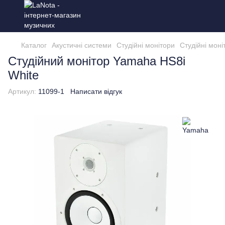
Каталог
Акустичні системи
Студійні монітори
Студійні мон
Студійний монітор Yamaha HS8i
White
Артикул:
11099-1
Написати відгук