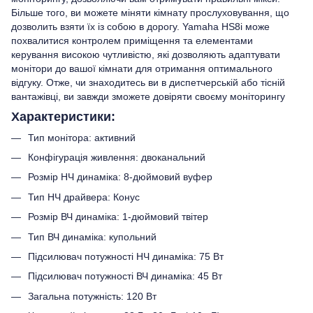
Більше того, ви можете міняти кімнату прослуховування, що
дозволить взяти їх із собою в дорогу. Yamaha HS8i може
похвалитися контролем приміщення та елементами
керування високою чутливістю, які дозволяють адаптувати
монітори до вашої кімнати для отримання оптимального
відгуку. Отже, чи знаходитесь ви в диспетчерській або тісній
вантажівці, ви завжди зможете довіряти своєму моніторингу
Характеристики:
Тип монітора: активний
Конфігурація живлення: двоканальний
Розмір НЧ динаміка: 8-дюймовий вуфер
Тип НЧ драйвера: Конус
Розмір ВЧ динаміка: 1-дюймовий твітер
Тип ВЧ динаміка: купольний
Підсилювач потужності НЧ динаміка: 75 Вт
Підсилювач потужності ВЧ динаміка: 45 Вт
Загальна потужність: 120 Вт