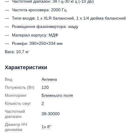
Частотний діапазон: 38 Гц-30 кГц (-10 дБ)
Частота кросовера: 2000 Гц
Типи входів: 1 x XLR балансний, 1 x 1/4 дюйма балансний
Розміщення фазоінвертора: ззаду
Матеріал корпусу: МДФ
Розміри: 390×250×334 мм
Вага: 10,7 кг
Характеристики
Вид
Активна
Потужність (Вт)
120
Моніторинг
Ближнього поля
Кількість смуг
2
Частотний
38-30000
діапазон
Діаметр НЧ
1x 8"
динаміка