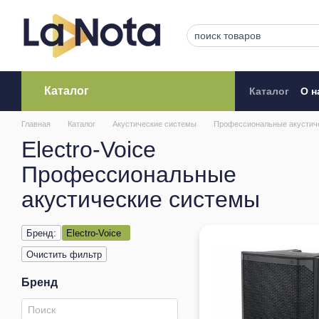
Перейти к основному контенту
Каталог
Каталог
О н
Кредитова
Главная
Каталог
Акустические системы
Профессиональные акустич
Electro-Voice
Профессиональные
акустические системы
Бренд:
Electro-Voice
Очистить фильтр
Бренд