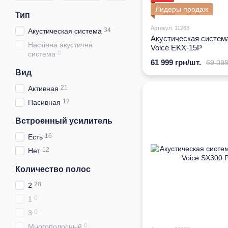
Лидеры продаж
Тип
Артикул: 11268
34
Акустическая система
Акустическая система
Настінна акустична
Voice EKX-15P
0
система
61 999 грн/шт.
69 098
Вид
21
Активная
12
Пасивная
Встроенный усилитель
16
Есть
12
Нет
Количество полос
28
2
0
1
0
3
0
Многополосный