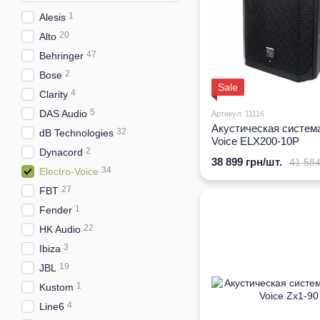
1
Alesis
20
Alto
47
Behringer
2
Bose
Sale
4
Clarity
5
DAS Audio
Артикул: 11116
Акустическая система
32
dB Technologies
Voice ELX200-10P
2
Dynacord
38 899 грн/шт.
41 584
34
Electro-Voice
27
FBT
1
Fender
22
HK Audio
3
Ibiza
19
JBL
1
Kustom
4
Line6