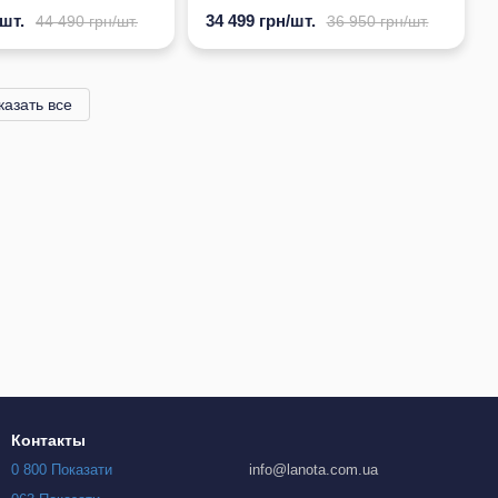
/шт.
34 499 грн/шт.
44 490 грн/шт.
36 950 грн/шт.
казать все
Контакты
0 800 Показати
info@lanota.com.ua