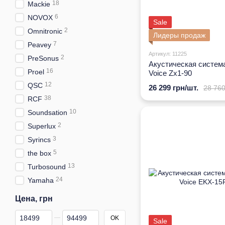
18
Mackie
6
NOVOX
Sale
2
Omnitronic
Лидеры продаж
7
Peavey
Артикул: 11225
2
PreSonus
Акустическая система
16
Proel
Voice Zx1-90
12
QSC
26 299 грн/шт.
28 760
38
RCF
10
Soundsation
2
Superlux
3
Syrincs
5
the box
13
Turbosound
24
Yamaha
Цена, грн
От Цена, грн
До Цена, грн
OK
Sale