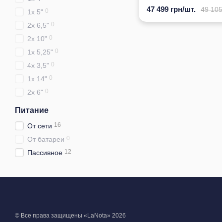
47 499 грн/шт.
49 105
0
1x 5"
0
2x 6,5"
0
2x 10"
0
1x 5,25"
0
4x 3,5"
0
1х 14"
0
2x 6"
Питание
16
От сети
0
От батареи
12
Пассивное
© Все права защищены «LaNota» 2026