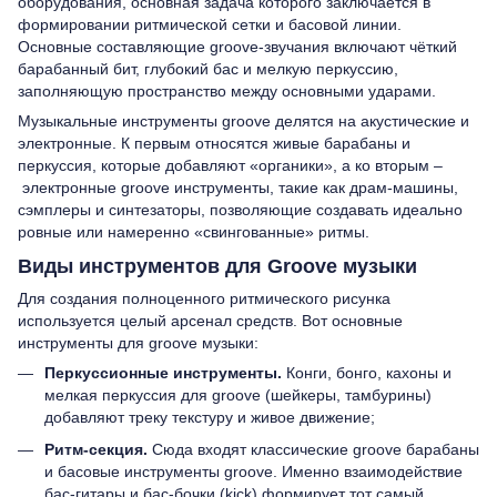
оборудования, основная задача которого заключается в
формировании ритмической сетки и басовой линии.
Основные составляющие groove-звучания включают чёткий
барабанный бит, глубокий бас и мелкую перкуссию,
заполняющую пространство между основными ударами.
Музыкальные инструменты groove делятся на акустические и
электронные. К первым относятся живые барабаны и
перкуссия, которые добавляют «органики», а ко вторым –
электронные groove инструменты, такие как драм-машины,
сэмплеры и синтезаторы, позволяющие создавать идеально
ровные или намеренно «свингованные» ритмы.
Виды инструментов для Groove музыки
Для создания полноценного ритмического рисунка
используется целый арсенал средств. Вот основные
инструменты для groove музыки:
Перкуссионные инструменты.
Конги, бонго, кахоны и
мелкая перкуссия для groove (шейкеры, тамбурины)
добавляют треку текстуру и живое движение;
Ритм-секция.
Сюда входят классические groove барабаны
и басовые инструменты groove. Именно взаимодействие
бас-гитары и бас-бочки (kick) формирует тот самый