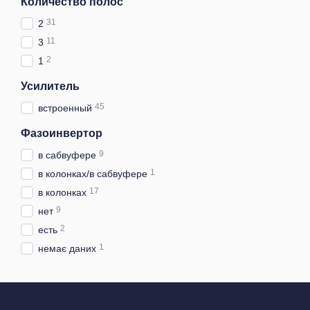
Количество полос
31
2
11
3
2
1
Усилитель
45
встроенный
Фазоинвертор
9
в сабвуфере
1
в колонках/в сабвуфере
17
в колонках
9
нет
2
есть
1
немає даних