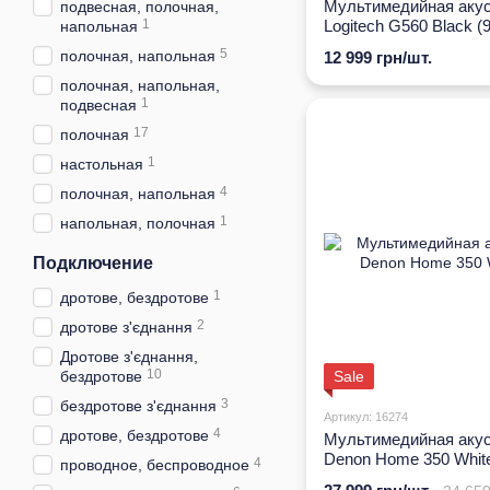
Мультимедийная акус
подвесная, полочная,
1
Logitech G560 Black (
напольная
001301)
5
полочная, напольная
12 999 грн/шт.
полочная, напольная,
1
подвесная
17
полочная
1
настольная
4
полочная, напольная
1
напольная, полочная
Подключение
1
дротове, бездротове
2
дротове з'єднання
Дротове з'єднання,
10
бездротове
Sale
3
бездротове з'єднання
Артикул: 16274
4
дротове, бездротове
Мультимедийная акус
Denon Home 350 Whit
4
проводное, беспроводное