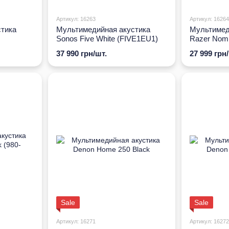
Артикул: 16263
Артикул: 16264
тика
Мультимедийная акустика
Мультимед
Sonos Five White (FIVE1EU1)
Razer Nom
02470100-
37 990 грн/шт.
27 999 грн
Sale
Sale
Артикул: 16271
Артикул: 16272