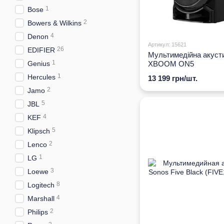
1
Bose
2
Bowers & Wilkins
4
Denon
Артикул: 15621
26
EDIFIER
Мультимедійна акуст
1
Genius
XBOOM ON5
1
Hercules
13 199 грн/шт.
2
Jamo
5
JBL
4
KEF
5
Klipsch
2
Lenco
1
LG
3
Loewe
8
Logitech
4
Marshall
2
Philips