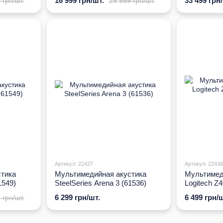
16 999 грн/шт.
33 499 грн
 грн/шт.
25 999 грн/шт.
Артикул: 22427
Артикул: 22436
тика
Мультимедийная акустика
Мультимед
1549)
SteelSeries Arena 3 (61536)
Logitech Z4
001348)
6 299 грн/шт.
6 499 грн/ш
 грн/шт.