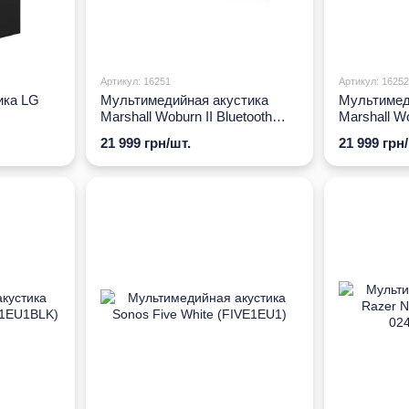
Артикул: 16251
Артикул: 16252
ика LG
Мультимедийная акустика
Мультимед
Marshall Woburn II Bluetooth
Marshall Wo
Black
White
21 999 грн/шт.
21 999 грн