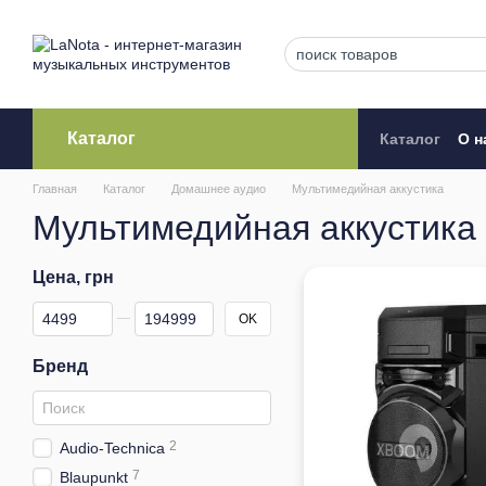
Перейти к основному контенту
Каталог
Каталог
О н
Кредитова
Главная
Каталог
Домашнее аудио
Мультимедийная аккустика
Мультимедийная аккустика
Цена, грн
От Цена, грн
До Цена, грн
OK
Бренд
2
Audio-Technica
7
Blaupunkt