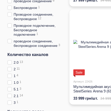
27 999 грн/шт.
34 650
6
проводное соединение
1
Беспроводное
Проводное соединение,
12
беспроводное
Проводное подключение,
Беспроводное
1
подключение
проводное соединение,
3
беспроводное соединение
Количество каналов
13
2.0
11
2
Sale
4
1
Артикул: 22426
1
1.0
Мультимедийная акус
3
5.1
SteelSeries Arena 9 (6
14
2.1
33 999 грн/шт.
34 999
1
3