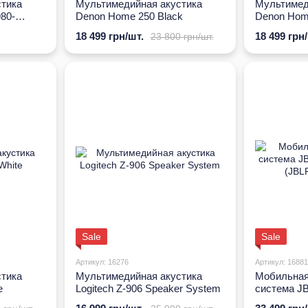
тика
Мультимедийная акустика
Мультимед
980-
Denon Home 250 Black
Denon Hom
18 499 грн/шт.
18 499 грн
23 800 грн/шт.
Sale
Sale
Артикул: 16276
Артикул: 16881
тика
Мультимедийная акустика
Мобильная
e
Logitech Z-906 Speaker System
система JB
Black (JB