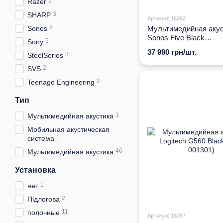
2
Razer
3
SHARP
Артикул: 16262
8
Sonos
Мультимедийная акус
Sonos Five Black
5
Sony
(FIVE1EU1BLK)
37 990 грн/шт.
3
SteelSeries
2
SVS
2
Teenage Engineering
Тип
1
Мультимедийная акустика
Мобильная акустическая
1
система
46
Мультимедийная акустика
Установка
1
нет
2
Підлогова
11
полочные
Артикул: 16267