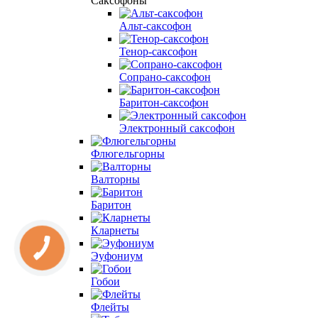
Саксофоны
Альт-саксофон
Тенор-саксофон
Сопрано-саксофон
Баритон-саксофон
Электронный саксофон
Флюгельгорны
Валторны
Баритон
Кларнеты
Эуфониум
Гобои
Флейты