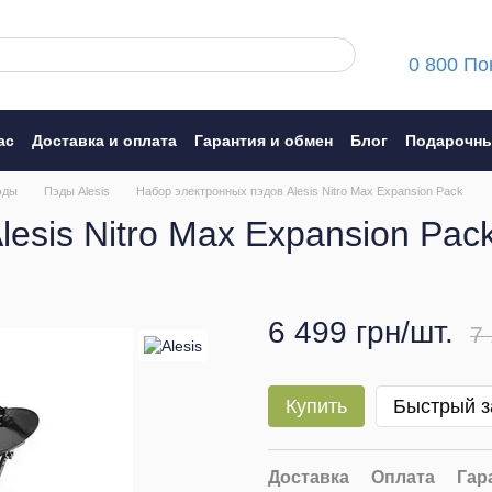
0 800 По
ас
Доставка и оплата
Гарантия и обмен
Блог
Подарочны
ние
эды
Пэды Alesis
Набор электронных пэдов Alesis Nitro Max Expansion Pack
esis Nitro Max Expansion Pac
6 499 грн/шт.
7 
Купить
Быстрый з
Доставка
Оплата
Гар