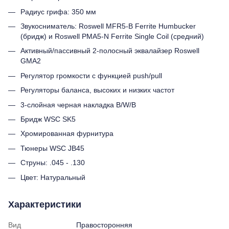
Радиус грифа: 350 мм
Звукосниматель: Roswell MFR5-B Ferrite Humbucker
(бридж) и Roswell PMA5-N Ferrite Single Coil (средний)
Активный/пассивный 2-полосный эквалайзер Roswell
GMA2
Регулятор громкости с функцией push/pull
Регуляторы баланса, высоких и низких частот
3-слойная черная накладка B/W/B
Бридж WSC SK5
Хромированная фурнитура
Тюнеры WSC JB45
Струны: .045 - .130
Цвет: Натуральный
Характеристики
Вид
Правосторонняя