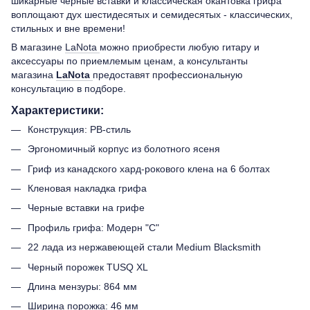
шикарные черные вставки и классическая окантовка грифа
воплощают дух шестидесятых и семидесятых - классических,
стильных и вне времени!
В магазине
LaNota
можно приобрести любую гитару и
аксессуары по приемлемым ценам, а консультанты
магазина
LaNota
предоставят профессиональную
консультацию в подборе.
Характеристики:
Конструкция: PB-стиль
Эргономичный корпус из болотного ясеня
Гриф из канадского хард-рокового клена на 6 болтах
Кленовая накладка грифа
Черные вставки на грифе
Профиль грифа: Модерн "С"
22 лада из нержавеющей стали Medium Blacksmith
Черный порожек TUSQ XL
Длина мензуры: 864 мм
Ширина порожка: 46 мм