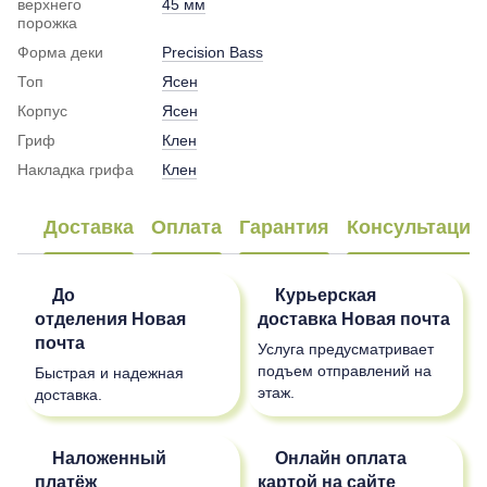
верхнего
45 мм
порожка
Форма деки
Precision Bass
Топ
Ясен
Корпус
Ясен
Гриф
Клен
Накладка грифа
Клен
Доставка
Оплата
Гарантия
Консультация
До
Курьерская
отделения
Новая
доставка
Новая почта
почта
Услуга предусматривает
подъем отправлений на
Быстрая и надежная
этаж.
доставка.
Наложенный
Онлайн оплата
платёж
картой на сайте