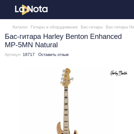
Каталог
Гитары и оборудование
Бас-гитары
Бас-гитары Ha
Бас-гитара Harley Benton Enhanced
MP-5MN Natural
Артикул:
18717
Оставить отзыв