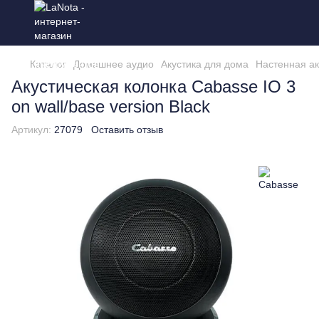
Каталог
Домашнее аудио
Акустика для дома
Настенная ак
Акустическая колонка Cabasse IO 3
on wall/base version Black
Артикул:
27079
Оставить отзыв