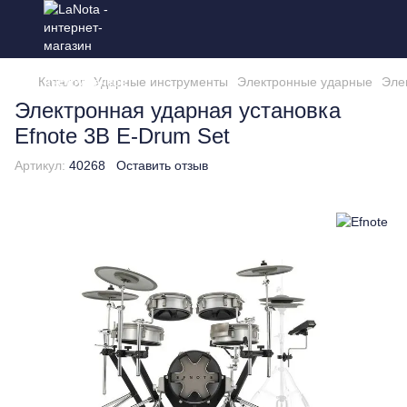
Каталог
Ударные инструменты
Электронные ударные
Эле
Электронная ударная установка
Efnote 3B E-Drum Set
Артикул:
40268
Оставить отзыв