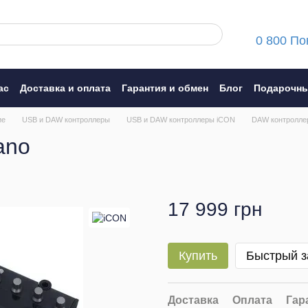
0 800 По
ас
Доставка и оплата
Гарантия и обмен
Блог
Подарочны
ние
ие
USB и DAW контроллеры
USB и DAW контроллеры iCON
DAW контроллер
ano
17 999 грн
Купить
Быстрый з
Доставка
Оплата
Гар