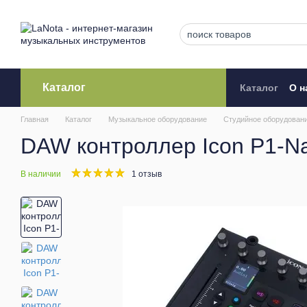
Перейти к основному контенту
Каталог
Каталог
О н
Кредитова
Главная
Каталог
Музыкальное оборудование
Студийное оборудован
DAW контроллер Icon P1-N
В наличии
1 отзыв