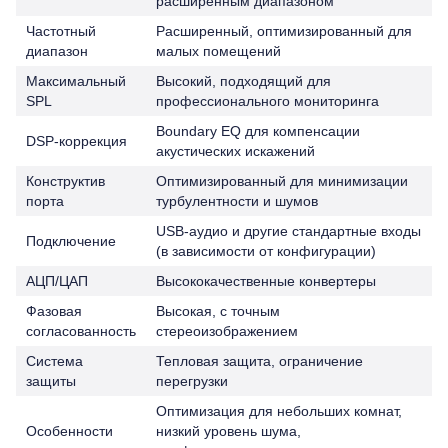
расширенным диапазоном
Частотный
Расширенный, оптимизированный для
диапазон
малых помещений
Максимальный
Высокий, подходящий для
SPL
профессионального мониторинга
Boundary EQ для компенсации
DSP-коррекция
акустических искажений
Конструктив
Оптимизированный для минимизации
порта
турбулентности и шумов
USB-аудио и другие стандартные входы
Подключение
(в зависимости от конфигурации)
АЦП/ЦАП
Высококачественные конвертеры
Фазовая
Высокая, с точным
согласованность
стереоизображением
Система
Тепловая защита, ограничение
защиты
перегрузки
Оптимизация для небольших комнат,
Особенности
низкий уровень шума,