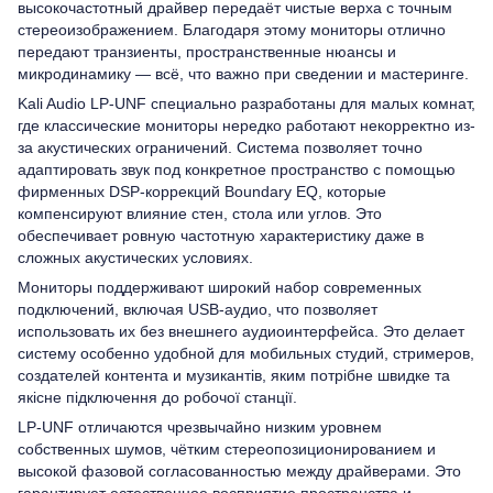
высокочастотный драйвер передаёт чистые верха с точным
стереоизображением. Благодаря этому мониторы отлично
передают транзиенты, пространственные нюансы и
микродинамику — всё, что важно при сведении и мастеринге.
Kali Audio LP-UNF специально разработаны для малых комнат,
где классические мониторы нередко работают некорректно из-
за акустических ограничений. Система позволяет точно
адаптировать звук под конкретное пространство с помощью
фирменных DSP-коррекций Boundary EQ, которые
компенсируют влияние стен, стола или углов. Это
обеспечивает ровную частотную характеристику даже в
сложных акустических условиях.
Мониторы поддерживают широкий набор современных
подключений, включая USB-аудио, что позволяет
использовать их без внешнего аудиоинтерфейса. Это делает
систему особенно удобной для мобильных студий, стримеров,
создателей контента и музикантів, яким потрібне швидке та
якісне підключення до робочої станції.
LP-UNF отличаются чрезвычайно низким уровнем
собственных шумов, чётким стереопозиционированием и
высокой фазовой согласованностью между драйверами. Это
гарантирует естественное восприятие пространства и