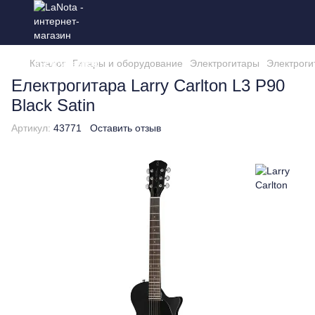
Каталог
Гитары и оборудование
Электрогитары
Электрогит
Електрогитара Larry Carlton L3 P90
Black Satin
Артикул:
43771
Оставить отзыв