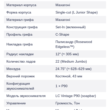
Материал корпуса
Махагоні
Форма корпуса
Single-cut (L Junior Shape)
Материал грифа
Махагоні
Конструкция грифа
Set-In (вклеенный)
Профиль грифа
C-Shape
Палисандр (Rosewood
Накладка грифа
Edgeless™)
Радиус накладки
12″ (≈ 305 мм)
Количество ладов
22 (Medium Jumbo)
Мензура
24.75″ (≈ 628–629 мм)
Верхний порожек
Костяной, 43 мм
Конфигурация
1 × P90
звукоснимателей
Модель звукоснимателя
LC Vintage P90 (soapbar)
Управление
Громкость, Тон