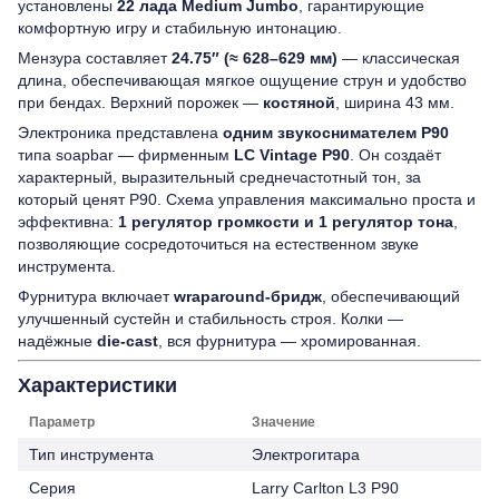
установлены
22 лада Medium Jumbo
, гарантирующие
комфортную игру и стабильную интонацию.
Мензура составляет
24.75″ (≈ 628–629 мм)
— классическая
длина, обеспечивающая мягкое ощущение струн и удобство
при бендах. Верхний порожек —
костяной
, ширина 43 мм.
Электроника представлена
одним звукоснимателем P90
типа soapbar — фирменным
LC Vintage P90
. Он создаёт
характерный, выразительный среднечастотный тон, за
который ценят P90. Схема управления максимально проста и
эффективна:
1 регулятор громкости и 1 регулятор тона
,
позволяющие сосредоточиться на естественном звуке
инструмента.
Фурнитура включает
wraparound-бридж
, обеспечивающий
улучшенный сустейн и стабильность строя. Колки —
надёжные
die-cast
, вся фурнитура — хромированная.
Характеристики
Параметр
Значение
Тип инструмента
Электрогитара
Серия
Larry Carlton L3 P90