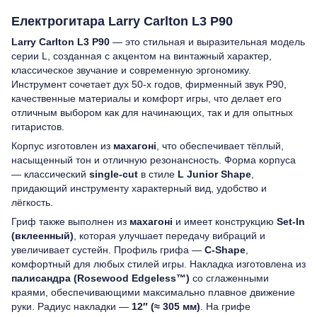
Електрогитара Larry Carlton L3 P90
Larry Carlton L3 P90
— это стильная и выразительная модель
серии L, созданная с акцентом на винтажный характер,
классическое звучание и современную эргономику.
Инструмент сочетает дух 50-х годов, фирменный звук P90,
качественные материалы и комфорт игры, что делает его
отличным выбором как для начинающих, так и для опытных
гитаристов.
Корпус изготовлен из
махагоні
, что обеспечивает тёплый,
насыщенный тон и отличную резонансность. Форма корпуса
— классический
single-cut
в стиле
L Junior Shape
,
придающий инструменту характерный вид, удобство и
лёгкость.
Гриф также выполнен из
махагоні
и имеет конструкцию
Set-In
(вклеенный)
, которая улучшает передачу вибраций и
увеличивает сустейн. Профиль грифа —
C-Shape
,
комфортный для любых стилей игры. Накладка изготовлена из
палисандра (Rosewood Edgeless™)
со сглаженными
краями, обеспечивающими максимально плавное движение
руки. Радиус накладки —
12″ (≈ 305 мм)
. На грифе