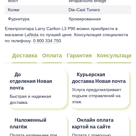
Мост
Wraparound Bridge
Колки
Die-Cast Tuners
Фурнитура
Хромированная
Електрогитара Larry Carlton L3 P90 можно приобрести в
магазине
LaNota
по лучшей цене. Консультация специалиста
по телефону:
0 800 334 750
Доставка
Оплата
Гарантия
Консультация
До
Курьерская
отделения
Новая
доставка
Новая почта
почта
Услуга предусматривает
подъем отправлений на
Быстрая и надежная
этаж.
доставка.
Наложенный
Онлайн оплата
платёж
картой на сайте
Оплата наличными при
Оплата с помощью