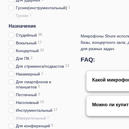
Для ударных
1
Гуснек(инструментальный)
0
Гуснек
Назначение
38
Студийный
Микрофоны Shure использ
базы, концертного зала
17
Вокальный
для разных задач.
32
Концертный
2
Для ПК
FAQ:
13
Для стриминга/подкастов
1
Накамерный
Какой микрофон
Для смартфонов и
3
планшетов
3
Петличный
15
Наголовный
Можно ли купи
17
Инструментальный
0
Измерительный
5
Для конференций