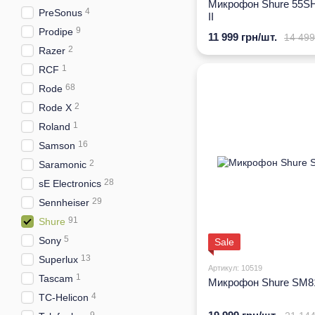
Микрофон Shure 55S
4
PreSonus
II
9
Prodipe
11 999 грн/шт.
14 499
2
Razer
1
RCF
68
Rode
2
Rode X
1
Roland
16
Samson
2
Saramonic
28
sE Electronics
29
Sennheiser
91
Shure
5
Sony
Sale
13
Superlux
Артикул: 10519
1
Tascam
Микрофон Shure SM8
4
TC-Helicon