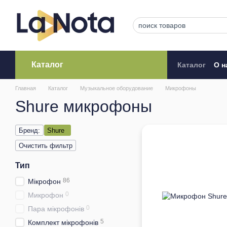
Перейти к основному контенту
Каталог
Каталог
О н
Кредитова
Главная
Каталог
Музыкальное оборудование
Микрофоны
Shure микрофоны
Бренд:
Shure
Очистить фильтр
Тип
86
Мікрофон
0
Микрофон
0
Пара мікрофонів
5
Комплект мікрофонів