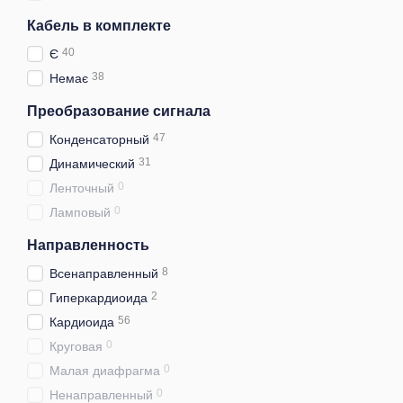
Кабель в комплекте
40
Є
38
Немає
Преобразование сигнала
47
Конденсаторный
31
Динамический
0
Ленточный
0
Ламповый
Направленность
8
Всенаправленный
2
Гиперкардиоида
56
Кардиоида
0
Круговая
0
Малая диафрагма
0
Ненаправленный