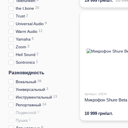
19 999 грн/шт.
21 144
9
Telefunken
20
the t.bone
2
Trust
9
Universal Audio
12
Warm Audio
6
Yamaha
3
Zoom
2
Heil Sound
1
Sontronics
Разновидность
39
Вокальный
3
Универсальный
Артикул: 10534
13
Инструментальный
Микрофон Shure Beta
14
Репортажный
0
Подвесной
10 999 грн/шт.
0
Пушка
8