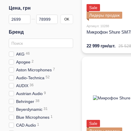
Sale
Цена, грн
Лидеры продаж
От Цена, грн
До Цена, грн
OK
Артикул: 10288
Бренд
Микрофон Shure SM7
22 999 грн/шт.
25 528
46
AKG
2
Apogee
7
Aston Microphones
52
Audio-Technica
36
AUDIX
9
Austrian Audio
38
Behringer
31
Beyerdynamic
1
Blue Microphones
Sale
1
CAD Audio