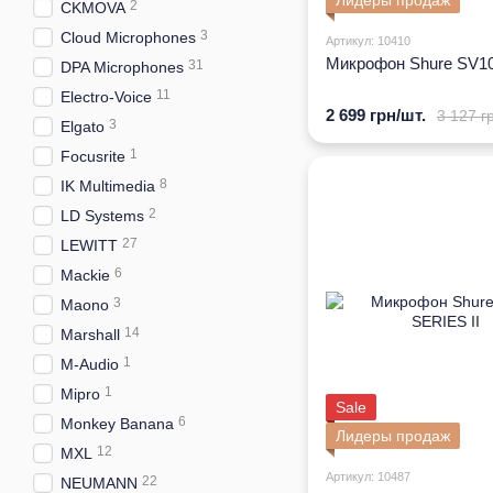
Лидеры продаж
2
CKMOVA
3
Cloud Microphones
Артикул: 10410
Микрофон Shure SV1
31
DPA Microphones
11
Electro-Voice
2 699 грн/шт.
3 127 г
3
Elgato
1
Focusrite
8
IK Multimedia
2
LD Systems
27
LEWITT
6
Mackie
3
Maono
14
Marshall
1
M-Audio
1
Mipro
Sale
6
Monkey Banana
Лидеры продаж
12
MXL
Артикул: 10487
22
NEUMANN