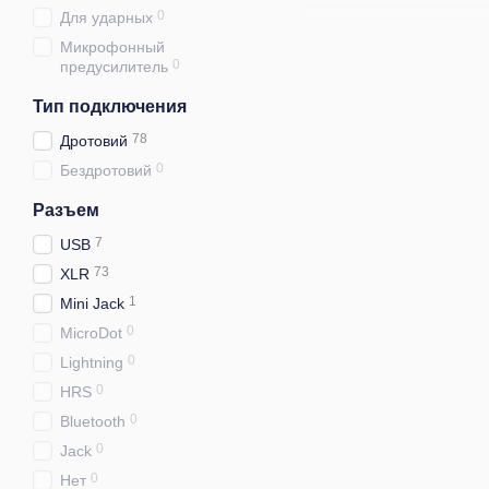
0
Для ударных
Микрофонный
0
предусилитель
Тип подключения
78
Дротовий
0
Бездротовий
Разъем
7
USB
73
XLR
1
Mini Jack
0
MicroDot
0
Lightning
0
HRS
0
Bluetooth
0
Jack
0
Нет