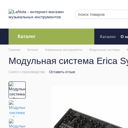
Перейти к основному контенту
Каталог
Каталог
О н
Кредитова
Главная
Каталог
Клавишные инструменты
Модульные системы
Модульная система Erica Sy
Снято с производства
Оставить отзыв