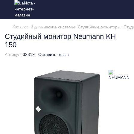
Каталог
Акустические системы
Студийные мониторы
Студ
Студийный монитор Neumann KH
150
Артикул:
32319
Оставить отзыв