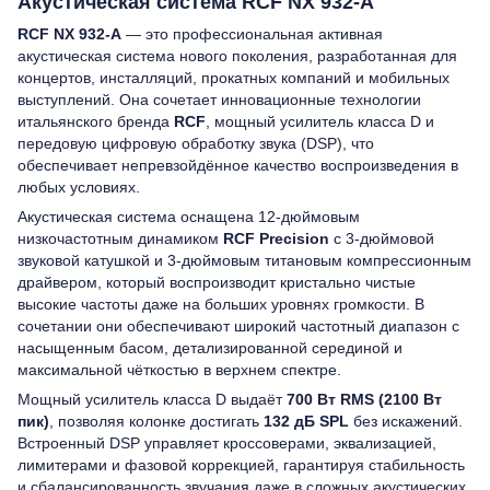
Акустическая система RCF NX 932-A
RCF NX 932-A
— это профессиональная активная
акустическая система нового поколения, разработанная для
концертов, инсталляций, прокатных компаний и мобильных
выступлений. Она сочетает инновационные технологии
итальянского бренда
RCF
, мощный усилитель класса D и
передовую цифровую обработку звука (DSP), что
обеспечивает непревзойдённое качество воспроизведения в
любых условиях.
Акустическая система оснащена 12-дюймовым
низкочастотным динамиком
RCF Precision
с 3-дюймовой
звуковой катушкой и 3-дюймовым титановым компрессионным
драйвером, который воспроизводит кристально чистые
высокие частоты даже на больших уровнях громкости. В
сочетании они обеспечивают широкий частотный диапазон с
насыщенным басом, детализированной серединой и
максимальной чёткостью в верхнем спектре.
Мощный усилитель класса D выдаёт
700 Вт RMS (2100 Вт
пик)
, позволяя колонке достигать
132 дБ SPL
без искажений.
Встроенный DSP управляет кроссоверами, эквализацией,
лимитерами и фазовой коррекцией, гарантируя стабильность
и сбалансированность звучания даже в сложных акустических