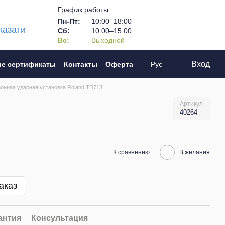
График работы:
Пн-Пт:
10:00–18:00
казати
Сб:
10:00–15:00
Вс:
Выходной
Вход
е сертификаты
Контакты
Оферта
Рус
онная ударная установка Roland TD713
Артикул
40264
К сравнению
В желания
аказ
антия
Консультация