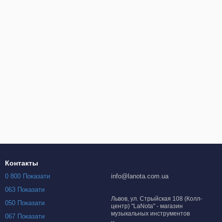
Контакты
0 800 Показати
info@lanota.com.ua
063 Показати
Львов, ул. Стрыйская 108 (Колл-
050 Показати
центр) "LaNota" - магазин
музыкальных инструментов
067 Показати