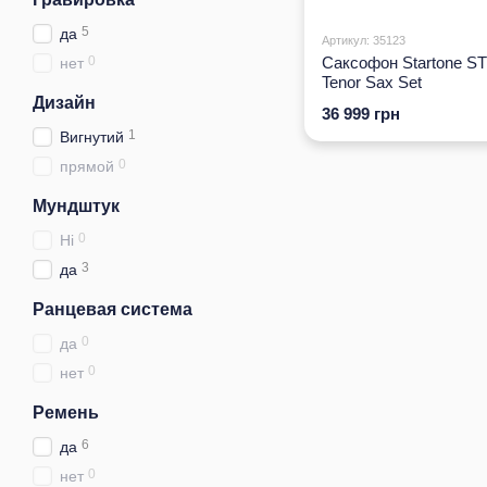
5
да
Артикул: 35123
0
Саксофон Startone S
нет
Tenor Sax Set
Дизайн
36 999 грн
1
Вигнутий
0
прямой
Мундштук
0
Ні
3
да
Ранцевая система
0
да
0
нет
Ремень
6
да
0
нет