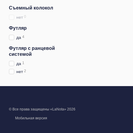
Съемный колокол
0
нет
Футляр
4
да
Футляр с ранцевой
системой
1
да
2
нет
© Все права защищены «LaNota» 2026
Мобильная версия