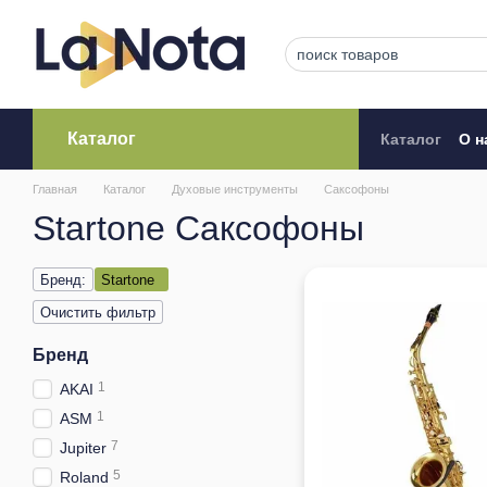
Перейти к основному контенту
Каталог
Каталог
О н
Кредитова
Главная
Каталог
Духовые инструменты
Саксофоны
Startone Саксофоны
Бренд:
Startone
Очистить фильтр
Бренд
1
AKAI
1
ASM
7
Jupiter
5
Roland