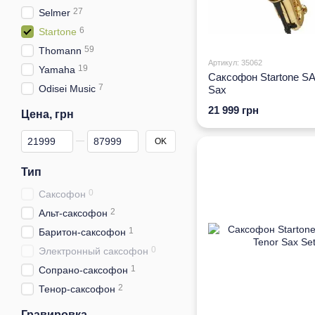
27
Selmer
6
Startone
59
Thomann
Артикул: 35062
19
Yamaha
Саксофон Startone SA
7
Odisei Music
Sax
21 999 грн
Цена, грн
От Цена, грн
До Цена, грн
OK
Тип
0
Саксофон
2
Альт-саксофон
1
Баритон-саксофон
0
Электронный саксофон
1
Сопрано-саксофон
2
Тенор-саксофон
Гравировка