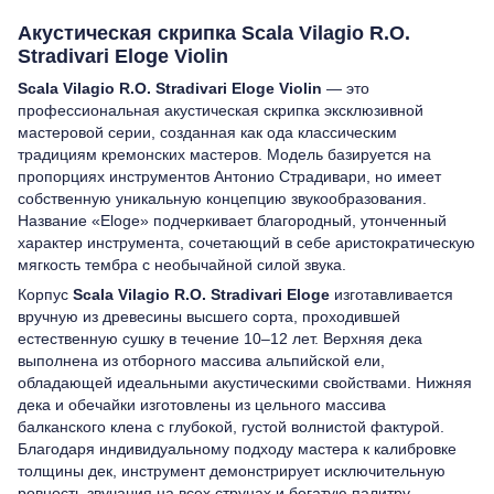
Акустическая скрипка Scala Vilagio R.O.
Stradivari Eloge Violin
Scala Vilagio R.O. Stradivari Eloge Violin
— это
профессиональная акустическая скрипка эксклюзивной
мастеровой серии, созданная как ода классическим
традициям кремонских мастеров. Модель базируется на
пропорциях инструментов Антонио Страдивари, но имеет
собственную уникальную концепцию звукообразования.
Название «Eloge» подчеркивает благородный, утонченный
характер инструмента, сочетающий в себе аристократическую
мягкость тембра с необычайной силой звука.
Корпус
Scala Vilagio R.O. Stradivari Eloge
изготавливается
вручную из древесины высшего сорта, проходившей
естественную сушку в течение 10–12 лет. Верхняя дека
выполнена из отборного массива альпийской ели,
обладающей идеальными акустическими свойствами. Нижняя
дека и обечайки изготовлены из цельного массива
балканского клена с глубокой, густой волнистой фактурой.
Благодаря индивидуальному подходу мастера к калибровке
толщины дек, инструмент демонстрирует исключительную
ровность звучания на всех струнах и богатую палитру