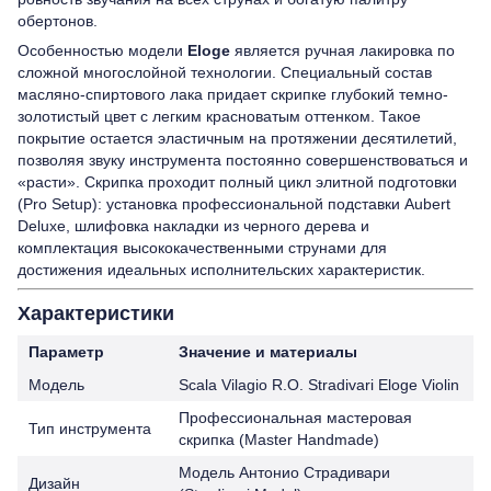
обертонов.
Особенностью модели
Eloge
является ручная лакировка по
сложной многослойной технологии. Специальный состав
масляно-спиртового лака придает скрипке глубокий темно-
золотистый цвет с легким красноватым оттенком. Такое
покрытие остается эластичным на протяжении десятилетий,
позволяя звуку инструмента постоянно совершенствоваться и
«расти». Скрипка проходит полный цикл элитной подготовки
(Pro Setup): установка профессиональной подставки Aubert
Deluxe, шлифовка накладки из черного дерева и
комплектация высококачественными струнами для
достижения идеальных исполнительских характеристик.
Характеристики
Параметр
Значение и материалы
Модель
Scala Vilagio R.O. Stradivari Eloge Violin
Профессиональная мастеровая
Тип инструмента
скрипка (Master Handmade)
Модель Антонио Страдивари
Дизайн