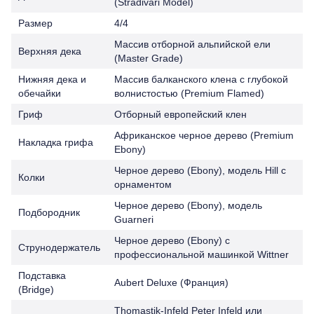
(Stradivari Model)
Размер
4/4
Массив отборной альпийской ели
Верхняя дека
(Master Grade)
Нижняя дека и
Массив балканского клена с глубокой
обечайки
волнистостью (Premium Flamed)
Гриф
Отборный европейский клен
Африканское черное дерево (Premium
Накладка грифа
Ebony)
Черное дерево (Ebony), модель Hill с
Колки
орнаментом
Черное дерево (Ebony), модель
Подбородник
Guarneri
Черное дерево (Ebony) с
Струнодержатель
профессиональной машинкой Wittner
Подставка
Aubert Deluxe (Франция)
(Bridge)
Thomastik-Infeld Peter Infeld или