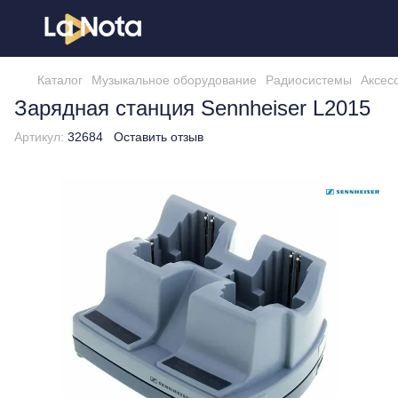
Каталог
Музыкальное оборудование
Радиосистемы
Аксес
Зарядная станция Sennheiser L2015
Артикул:
32684
Оставить отзыв