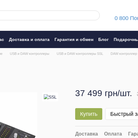
0 800 По
ас
Доставка и оплата
Гарантия и обмен
Блог
Подарочны
ние
ие
USB и DAW контроллеры
USB и DAW контроллеры SSL
DAW контроллер
37 499 грн/шт.
Купить
Быстрый з
Доставка
Оплата
Гар