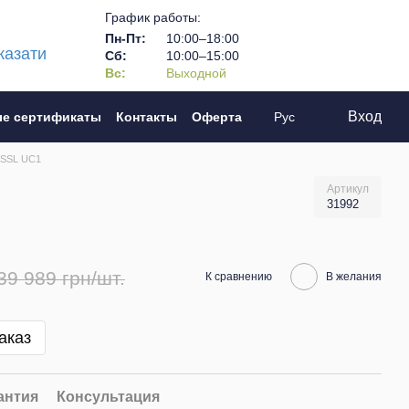
График работы:
Пн-Пт:
10:00–18:00
казати
Сб:
10:00–15:00
Вс:
Выходной
Вход
е сертификаты
Контакты
Оферта
Рус
 SSL UC1
Артикул
31992
39 989 грн/шт.
К сравнению
В желания
аказ
антия
Консультация