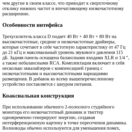
чем другие в своем классе, что приводит к сверхточному
отклику нижних частот и впечатляющему низкочастотному
расширению.
Особенности интефейса
Трехусилитель класса D подает 40 Вт + 40 Вт + 80 Вт на
высокочастотные, средние и низкочастотные драйверы,
которые сочетают в себе частотную характеристику от 47 Гц
до 21 кГц и максимальный уровень звукового давления 115
дБ. Задняя панель оснащена балансными входами XLR и 1/4 ",
а также небалансными RCA. Комплектация включает в себя
несколько эквалайзеров с компенсацией границ с
низкочастотными и высокочастотными вариациями
размещения. В добавок ко всему вышеперечисленному
устройство поставляется с шнуром питания.
Коаксиальная конструкция
При использовании обычного 2-полосного студийного
монитора его низкочастотный динамик и твиттер
одновременно генерируют энергию, создавая
интерференционную картину в точке пересечения динамика.
Волноводы обычно используются для уменьшения помех,