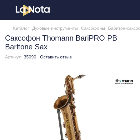
Каталог
Духовые инструменты
Саксофоны
Баритон-саксо
Саксофон Thomann BariPRO PB
Baritone Sax
Артикул:
35090
Оставить отзыв