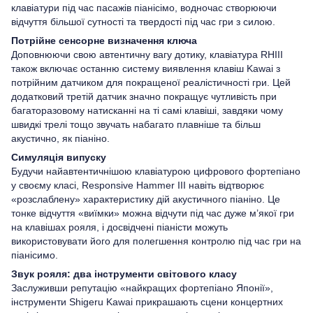
клавіатури під час пасажів піанісімо, водночас створюючи
відчуття більшої сутності та твердості під час гри з силою.
Потрійне сенсорне визначення ключа
Доповнюючи свою автентичну вагу дотику, клавіатура RHIII
також включає останню систему виявлення клавіш Kawai з
потрійним датчиком для покращеної реалістичності гри. Цей
додатковий третій датчик значно покращує чутливість при
багаторазовому натисканні на ті самі клавіші, завдяки чому
швидкі трелі тощо звучать набагато плавніше та більш
акустично, як піаніно.
Симуляція випуску
Будучи найавтентичнішою клавіатурою цифрового фортепіано
у своєму класі, Responsive Hammer III навіть відтворює
«розслаблену» характеристику дій акустичного піаніно. Це
тонке відчуття «виїмки» можна відчути під час дуже м’якої гри
на клавішах рояля, і досвідчені піаністи можуть
використовувати його для полегшення контролю під час гри на
піанісимо.
Звук рояля: два інструменти світового класу
Заслуживши репутацію «найкращих фортепіано Японії»,
інструменти Shigeru Kawai прикрашають сцени концертних