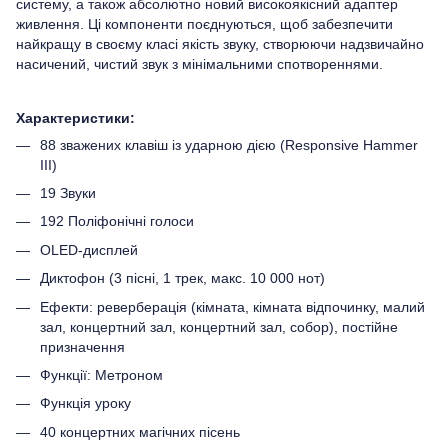
систему, а також абсолютно новий високоякісний адаптер
живлення. Ці компоненти поєднуються, щоб забезпечити
найкращу в своєму класі якість звуку, створюючи надзвичайно
насичений, чистий звук з мінімальними спотвореннями.
Характеристики:
88 зважених клавіш із ударною дією (Responsive Hammer
III)
19 Звуки
192 Поліфонічні голоси
OLED-дисплей
Диктофон (3 пісні, 1 трек, макс. 10 000 нот)
Ефекти: реверберація (кімната, кімната відпочинку, малий
зал, концертний зал, концертний зал, собор), постійне
призначення
Функції: Метроном
Функція уроку
40 концертних магічних пісень