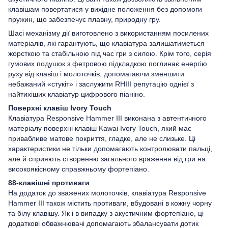
клавішам повертатися у вихідне положення без допомоги
пружин, що забезпечує плавну, природну гру.
Шасі механізму дії виготовлено з використанням посилених
матеріалів, які гарантують, що клавіатура залишатиметься
жорсткою та стабільною під час гри з силою. Крім того, серія
гумових подушок з фетровою підкладкою поглинає енергію
руху від клавіш і молоточків, допомагаючи зменшити
небажаний «стукіт» і заслужити RHIII репутацію однієї з
найтихіших клавіатур цифрового піаніно.
Поверхні клавіш Ivory Touch
Клавіатура Responsive Hammer III виконана з автентичного
матеріалу поверхні клавіш Kawai Ivory Touch, який має
привабливе матове покриття, гладке, але не слизьке. Ці
характеристики не тільки допомагають контролювати пальці,
але й сприяють створенню загального враження від гри на
високоякісному справжньому фортепіано.
88-клавішні противаги
На додаток до зважених молоточків, клавіатура Responsive
Hammer III також містить противаги, вбудовані в кожну чорну
та білу клавішу. Як і в випадку з акустичним фортепіано, ці
додаткові обважнювачі допомагають збалансувати дотик