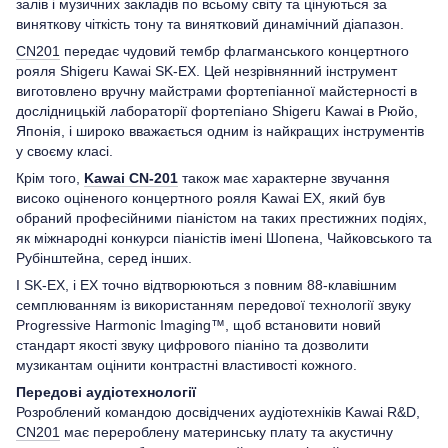
залів і музичних закладів по всьому світу та цінуються за
виняткову чіткість тону та винятковий динамічний діапазон.
CN201
передає чудовий тембр флагманського концертного
рояля Shigeru Kawai SK-EX. Цей незрівнянний інструмент
виготовлено вручну майстрами фортепіанної майстерності в
дослідницькій лабораторії фортепіано Shigeru Kawai в Рюйо,
Японія, і широко вважається одним із найкращих інструментів
у своєму класі.
Крім того,
Kawai CN-201
також має характерне звучання
високо оціненого концертного рояля Kawai EX, який був
обраний професійними піаністом на таких престижних подіях,
як міжнародні конкурси піаністів імені Шопена, Чайковського та
Рубінштейна, серед інших.
І SK-EX, і EX точно відтворюються з повним 88-клавішним
семплюванням із використанням передової технології звуку
Progressive Harmonic Imaging™, щоб встановити новий
стандарт якості звуку цифрового піаніно та дозволити
музикантам оцінити контрастні властивості кожного.
Передові аудіотехнології
Розроблений командою досвідчених аудіотехніків Kawai R&D,
CN201
має перероблену материнську плату та акустичну