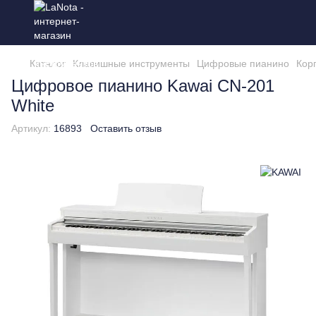
Каталог
Клавишные инструменты
Цифровые пианино
Кор
Цифровое пианино Kawai CN-201
White
Артикул:
16893
Оставить отзыв