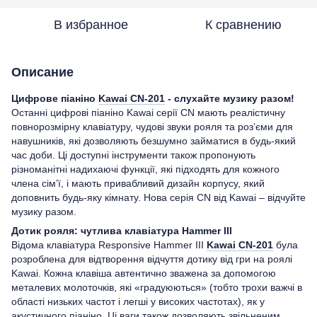
В избранное
К сравнению
Описание
Цифрове піаніно
Kawai CN-201
- слухайте музику разом!
Останні цифрові піаніно Kawai серії CN мають реалістичну
повнорозмірну клавіатуру, чудові звуки рояля та роз’єми для
навушників, які дозволяють безшумно займатися в будь-який
час доби. Ці доступні інструменти також пропонують
різноманітні надихаючі функції, які підходять для кожного
члена сім’ї, і мають привабливий дизайн корпусу, який
доповнить будь-яку кімнату. Нова серія CN від Kawai – відчуйте
музику разом.
Дотик рояля: чутлива клавіатура Hammer III
Відома клавіатура Responsive Hammer III
Kawai CN-201
була
розроблена для відтворення відчуття дотику від гри на роялі
Kawai. Кожна клавіша автентично зважена за допомогою
металевих молоточків, які «градуюються» (тобто трохи важчі в
області низьких частот і легші у високих частотах), як у
акустичного піаніно. Ці ваги також дозволяють звільненим