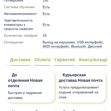
Полифония
192
Система обучения
Есть
Автоаккомпанемент
Есть
Чувствительность
клавиатуры к
Есть
скорости нажатия
Количество тембров
19
Оснащение
Выход на наушники
,
USB интерфейс
,
MIDI интерфейс
,
Bluetooth
,
Дисплей
Доставка
Оплата
Гарантия
Консультация
До
Курьерская
отделения
Новая
доставка
Новая почта
почта
Услуга предусматривает
подъем отправлений на
Быстрая и надежная
этаж.
доставка.