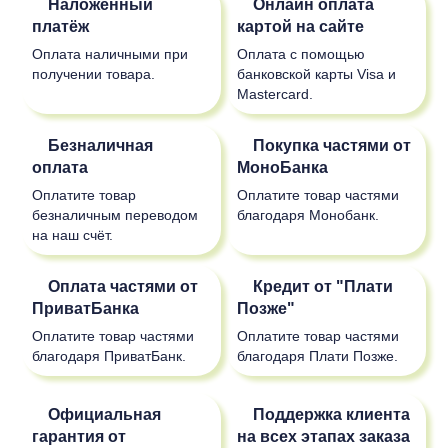
Наложенный
Онлайн оплата
платёж
картой на сайте
Оплата наличными при
Оплата с помощью
получении товара.
банковской карты Visa и
Mastercard.
Безналичная
Покупка частями от
оплата
МоноБанка
Оплатите товар
Оплатите товар частями
безналичным переводом
благодаря Монобанк.
на наш счёт.
Оплата частями от
Кредит от "Плати
ПриватБанка
Позже"
Оплатите товар частями
Оплатите товар частями
благодаря ПриватБанк.
благодаря Плати Позже.
Официальная
Поддержка клиента
гарантия от
на всех этапах заказа